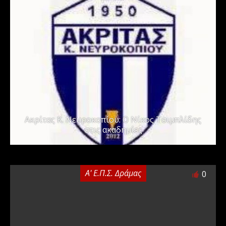
Ακρίτας Κ. Νευροκοπίου: Ο Νίκος Τσιμπλίδης
στις ακαδημίες
Α' Ε.Π.Σ. Δράμας
0