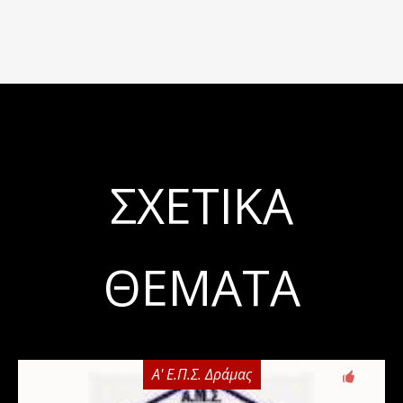
ΣΧΕΤΙΚΆ
ΘΈΜΑΤΑ
Α' Ε.Π.Σ. Δράμας
0