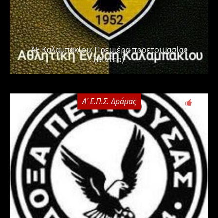
ΑΕ Καλαμπακίου: Πρεμιέρα προετοιμασίας
(Βίντεο)
Α' Ε.Π.Σ. Δράμας
0