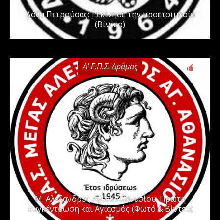
Δόξα Πετρούσας: Ξεκίνησε την προετοιμασία
(Βίντεο)
Α' Ε.Π.Σ. Δράμας
0
Μ. Αλέξανδρος Αγίου Αθανασίου: Πρώτη
συγκέντρωση και Αγιασμός (Φωτό & Βίντεο)