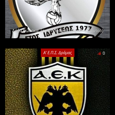
Δόξα Βώλακα: Ξεκίνησε προετοιμασία (Βίντεο)
Α' Ε.Π.Σ. Δράμας
0