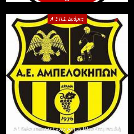
Α' Ε.Π.Σ. Δράμας
0
ΑΕ Καλαμπακίου: Ενίσχυση με Ηλία Σταμπουλή