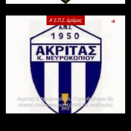
Α' Ε.Π.Σ. Δράμας
0
Ακρίτας Κ. Νευροκοπίου: Προωθήθηκαν έξι
νεαροί ποδοσφαιριστές από τις ακαδημίες