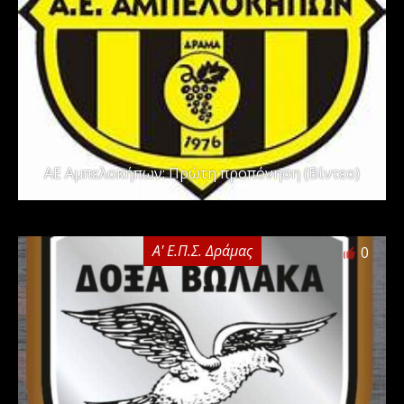
ΑΕ Αμπελοκήπων: Πρώτη προπόνηση (Βίντεο)
Α' Ε.Π.Σ. Δράμας
0