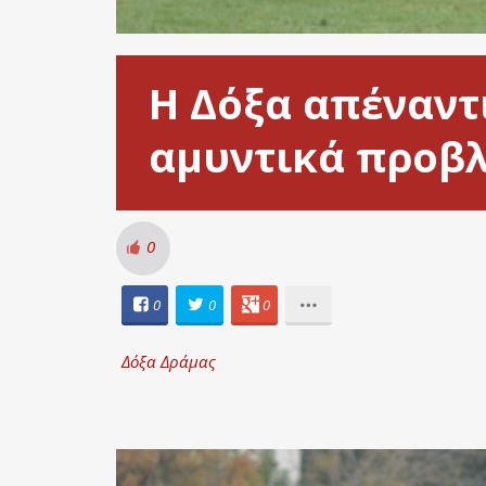
Η Δόξα απέναντι
αμυντικά προβλ
0
0
0
0
Δόξα Δράμας