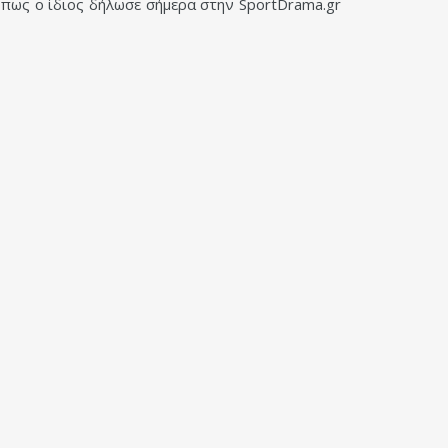
όπως ο ίδιος δήλωσε σήμερα στην
SportDrama
.
gr