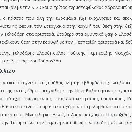
έπαιξαν με την Κ-20 και ο τρίτος τερματοφύλακας Χαραλαμπίδη
ι ο Κάσσος που όλη την εβδομάδα είχε ενοχλήσεις και ακο
νιστικής φέρνει τον Στεργιανό στην αρχική του θέση στην δεξ
τον Γελαδάρη στα αριστερά. Σταθερά στα αμυντικά χαφ ο Βλα
εκδικούν θέση στην κορυφή με τον Περπερίδη αριστερά και δεξ
έλης Γελαδάρης Βλασόπουλος Ρούτσης Περπερίδης Μοσχάκη
ιντασέλι Ετόφ Μουδούρογλου
όλλων
να και ο τεχνικός της ομάδας όλη την εβδομάδα είχε να λύσει 
ίο της εντός έδρας παιχνίδι με την Νίκη Βόλου ήταν πραγματικ
 αφού έχει τιμωρημένους τους δύο κεντρικούς αμυντικούς Κ
πιθανότερο είναι το αμυντικό σχήμα να περιλαμβάνει στα άκρ
στόπερ τους Μωυσίδη και Βέντζιο. Αμυντικά χαφ οι Παρμαξίδης
 την Τετάρτη και την Πέμπτη και η θέση του παίζει μαζί με το