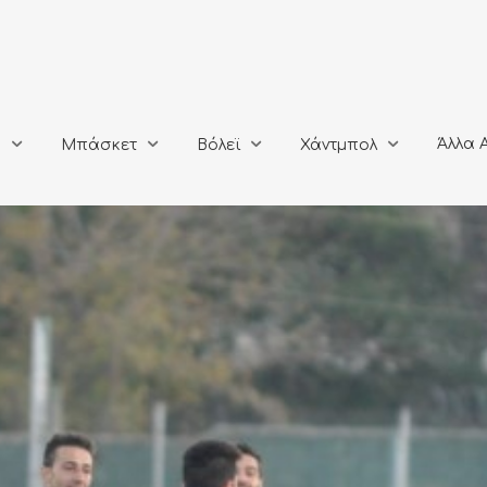
Άλλα Αθλή
Μπάσκετ
Βόλεϊ
Χάντμπολ
Άλλα 
ο
Μπάσκετ
Βόλεϊ
Χάντμπολ