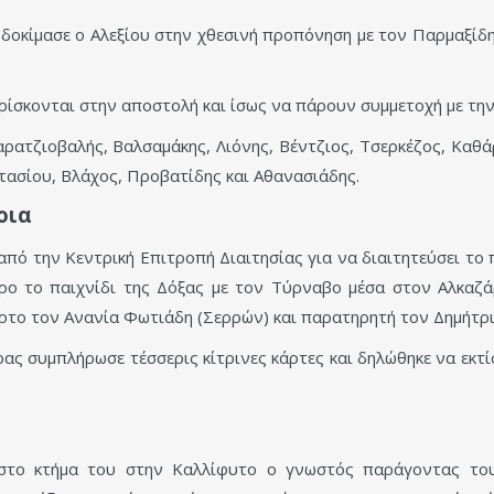
 δοκίμασε ο Αλεξίου στην χθεσινή προπόνηση με τον Παρμαξίδ
ίσκονται στην αποστολή και ίσως να πάρουν συμμετοχή με τη
: Καρατζιοβαλής, Βαλσαμάκης, Λιόνης, Βέντζιος, Τσερκέζος, Κα
στασίου, Βλάχος, Προβατίδης και Αθανασιάδης.
οια
πό την Κεντρική Επιτροπή Διαιτησίας για να διαιτητεύσει το 
ρο το παιχνίδι της Δόξας με τον Τύρναβο μέσα στον Αλκαζά
ταρτο τον Ανανία Φωτιάδη (Σερρών) και παρατηρητή τον Δημήτ
ς συμπλήρωσε τέσσερις κίτρινες κάρτες και δηλώθηκε να εκτίσ
 στο κτήμα του στην Καλλίφυτο ο γνωστός παράγοντας του