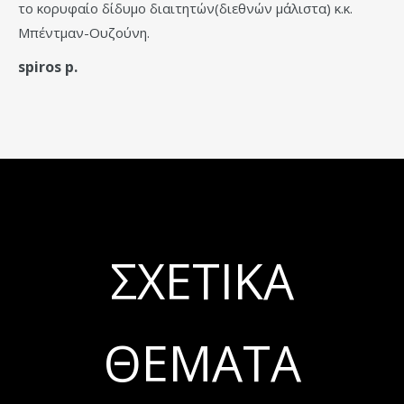
το κορυφαίο δίδυμο διαιτητών(διεθνών μάλιστα) κ.κ.
Μπέντμαν-Ουζούνη.
spiros p.
ΣΧΕΤΙΚΆ
ΘΈΜΑΤΑ