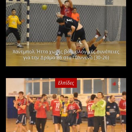
Χάντμπολ: Ήττα χωρίς βαθμολογικές συνέπειες
για την Δράμα ’86 στα Γιάννενα (30-26)
Ελπίδες
0