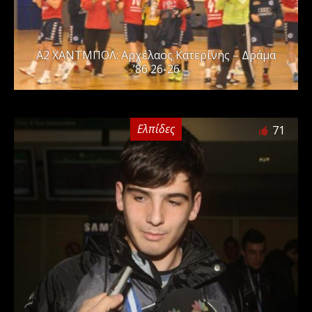
Α2 ΧΑΝΤΜΠΟΛ: Αρχέλαος Κατερίνης – Δράμα
’86 26-26
Ελπίδες
71