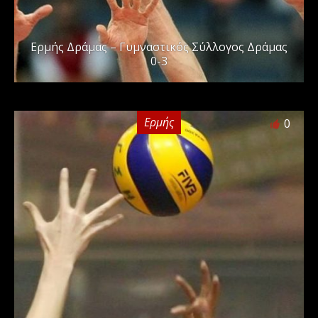
Ερμής Δράμας – Γυμναστικός Σύλλογος Δράμας
0-3
Ερμής
0