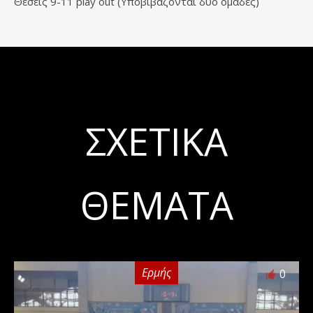
Θέσεις 9-11 play out (Υποβιβάζονται δύο ομάδες)
ΣΧΕΤΙΚΆ
ΘΈΜΑΤΑ
Ερμής
0