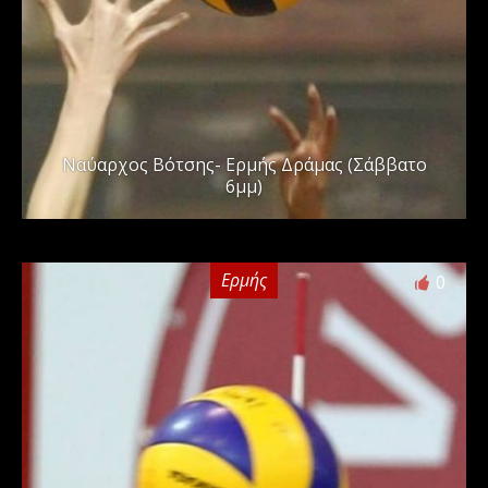
Ναύαρχος Βότσης- Ερμής Δράμας (Σάββατο
6μμ)
Ερμής
0