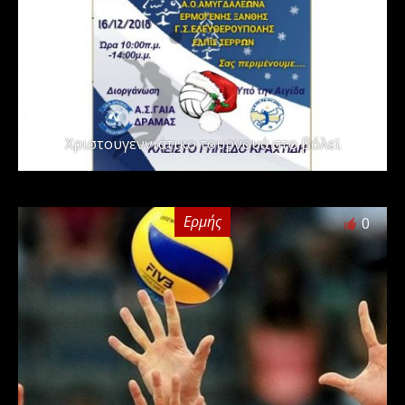
Χριστουγεννιάτικο τουρνουά στο βόλεϊ
Ερμής
0