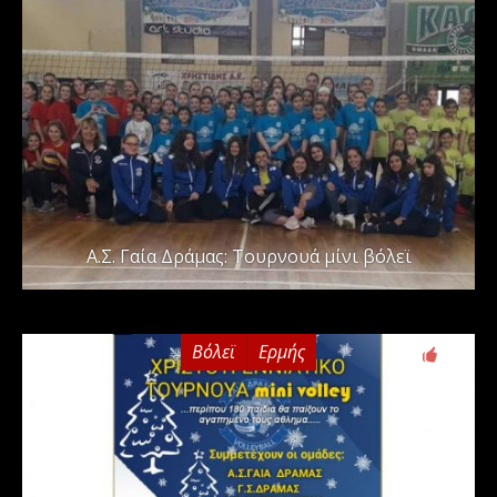
Α.Σ. Γαία Δράμας: Τουρνουά μίνι βόλεϊ
Βόλεϊ
Ερμής
0