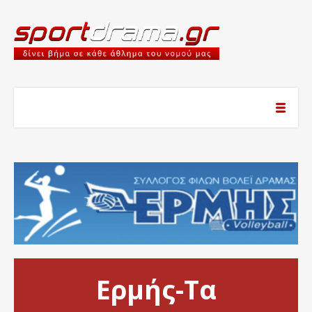
Ερμής-Τα