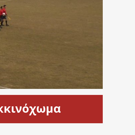
οκκινόχωμα