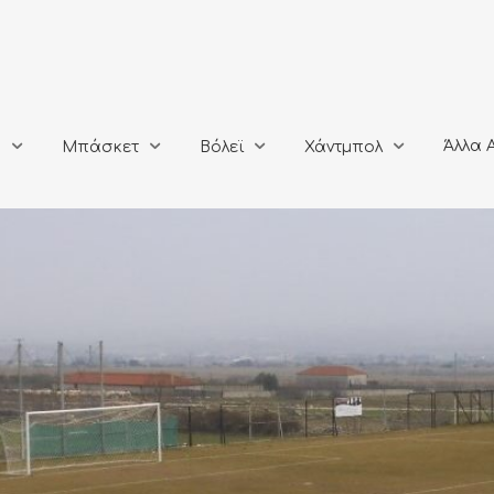
Άλλα Αθλή
Μπάσκετ
Βόλεϊ
Χάντμπολ
Άλλα 
ο
Μπάσκετ
Βόλεϊ
Χάντμπολ