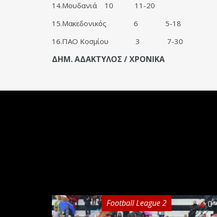
14.Μουδανιά
10
11-20
15.Μακεδονικός
6
5-18
16.ΠΑΟ Κοσμίου
3
7-30
ΔΗΜ. ΑΔΑΚΤΥΛΟΣ / ΧΡΟΝΙΚΑ
Football League 2
0