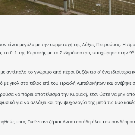
ρον είναι μεγάλο με την συμμετοχή της Δόξας Πετρούσας. Η δρα
η
ς το 0-1 της Κυριακής με το Σιδηρόκαστρο, υποχώρησε στην 9
με αντίπαλο το γνώριμο από πέρσι Βυζάντιο σ’ ένα ιδιαίτερα κ
 με γκολ στο τέλος επί του Ηρακλή Αμπελοκήπων και ανέβηκε σ
τρούσα να πάρει αποτέλεσμα την Κυριακή, έτσι ώστε να μην απ
υσικά για να αλλάξει και την ψυχολογία της μετά τις δύο κακές
βοηθούς τους Γκαϊνταντζή και Αναστασιάδη όλοι του συνδέσμο