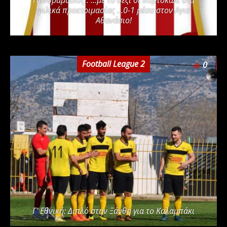
Πανδραμαϊκός : …με το δεξί οι πορτοκαλί στα
φιλικά προετοιμασίας …0-1 μέσα στον Αγιο
Αθανάσιο!
Football League 2
0
Γ’ Εθνική: Διπλό στην Ξάνθη για το Καλαμπάκι