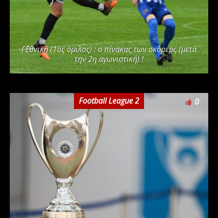
Γ΄Εθνική (1ος όμιλος) : ο πίνακας των σκόρερς (μετά
την 2η αγωνιστική) !
Football League 2
0