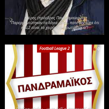
Καϊρης (πρόεδρος Πανδραμαϊκού) :
”Παρερμηνεύτηκαν τα λόγια μου…. ποτέ δεν είπα ότι
η SL2 είναι το χειρότερο πρωτάθλημα”!
Football League 2
0