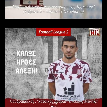
Kύπελλο Ελλάδος : το πρόγραμμα της 4ης φάσης!
(Σάββατο 8 – Κυριακή 9 Οκτωβρίου)
Football League 2
0
Πανδραμαϊκός : ”κάτοικος Δράμας” ο Αλέξης Μεντής!