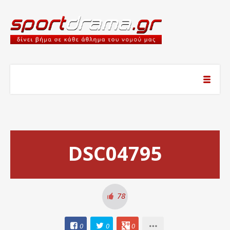
DSC04795
78
0
0
0