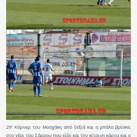
29′ Κόρνερ του Μοσχάκη από δεξιά και η μπάλα βρίσκει
στο χέρι του Σάρρου που είδε και την κίτρινη κάρτα και ο