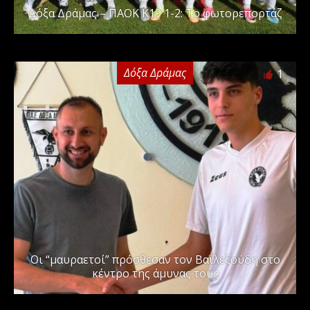
Δόξα Δράμας – ΠΑΟΚ Κ19 1-2: Το φωτορεπορτάζ
Δόξα Δράμας
1
Οι “μαυραετοί” πρόσθεσαν τον Βαϊλεζούδη στο
κέντρο της άμυνας τους