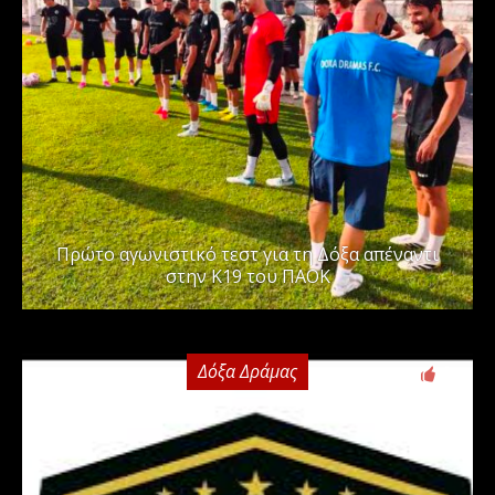
Πρώτο αγωνιστικό τεστ για τη Δόξα απέναντι
στην Κ19 του ΠΑΟΚ
Δόξα Δράμας
0