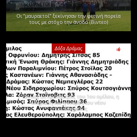
Οι “μαυραετοί” ξεκίνησαν την φετινή πορεία
τους με στόχο την άνοδο (Βίντεο)
Δόξα Δράμας
3
Γ΄ Εθνική: Οι προπονητές του 1ου ομίλου, η
κλήρωση και η έναρξη του νέου
πρωταθλήματος