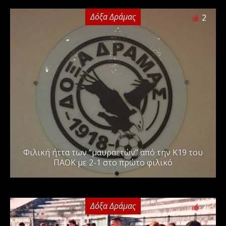
Δόξα Δράμας
2
Φιλική ήττα των “μαυραετών” από την Κ19 του
ΠΑΟΚ με 2-1 στο πρώτο φιλικό
Δόξα Δράμας
2