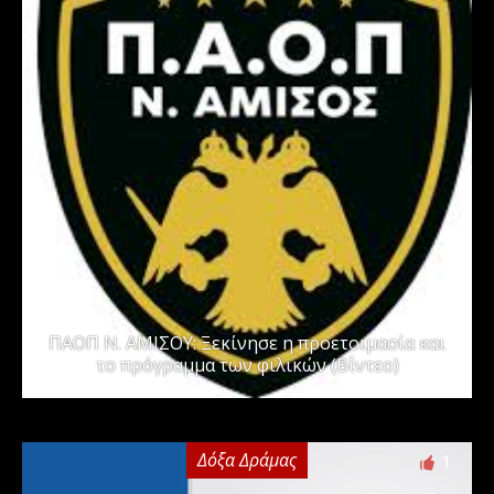
ΠΑΟΠ Ν. ΑΜΙΣΟΥ: Ξεκίνησε η προετοιμασία και
το πρόγραμμα των φιλικών (Βίντεο)
Δόξα Δράμας
1