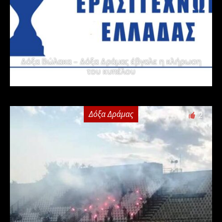
Δόξα Βώλακα – Δόξα Δράμας έβγαλε η κλήρωση
του κυπέλου
Δόξα Δράμας
2