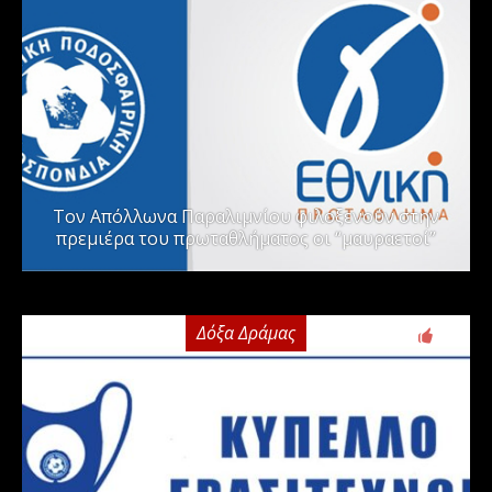
Τον Απόλλωνα Παραλιμνίου φιλοξενούν στην
πρεμιέρα του πρωταθλήματος οι “μαυραετοί”
Δόξα Δράμας
2