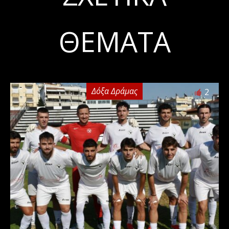
ΘΈΜΑΤΑ
Δόξα Δράμας
2