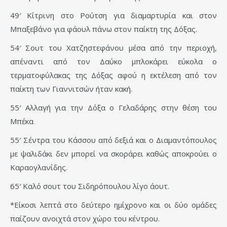
49′ Κίτρινη στο Ρούτση για διαμαρτυρία και στον
Μπαξεβάνο για φάουλ πάνω στον παίκτη της Δόξας.
54′ Σουτ του Χατζηστεφάνου μέσα από την περιοχή,
απέναντι από τον Δαύκο μπλοκάρει εύκολα ο
τερματοφύλακας της Δόξας αφού η εκτέλεση από τον
παίκτη των Γιαννιτσών ήταν κακή.
55′ Αλλαγή για την Δόξα ο Γελαδάρης στην θέση του
Μπέκα
55′ Σέντρα του Κάσσου από δεξιά και ο Διαμαντόπουλος
με ψαλιδάκι δεν μπορεί να σκοράρει καθώς αποκρούει ο
Καραογλανίδης.
65′ Καλό σουτ του Σιδηρόπουλου λίγο άουτ.
*Είκοσι λεπτά στο δεύτερο ημίχρονο και οι δύο ομάδες
παίζουν ανοιχτά στον χώρο του κέντρου.