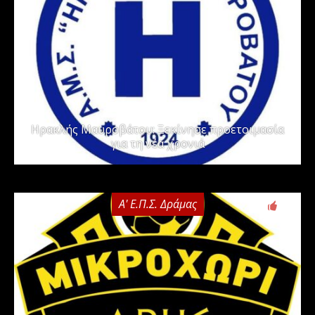
Ηρακλής Μαυροβάτου: Ξεκίνησε προετοιμασία
για τη νέα χρονιά
Α' Ε.Π.Σ. Δράμας
0