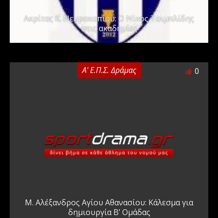
Ακρίτας Κ. Νευροκοπίου: Ο Νίκος Τσιμπλίδης
στις ακαδημίες
Α' Ε.Π.Σ. Δράμας
0
Μ. Αλέξανδρος Αγίου Αθανασίου: Κάλεσμα για
δημιουργία Β’ Ομάδας