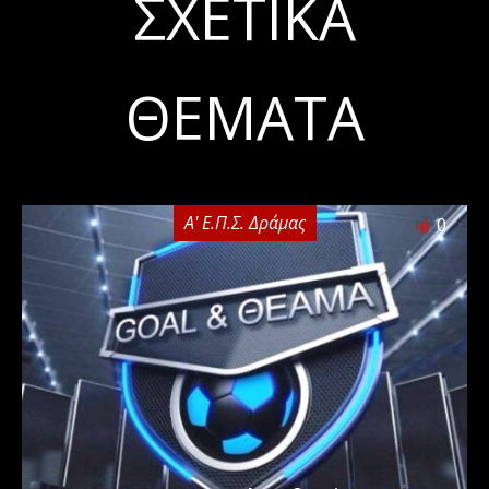
ΣΧΕΤΙΚΆ
ΘΈΜΑΤΑ
Α' Ε.Π.Σ. Δράμας
0