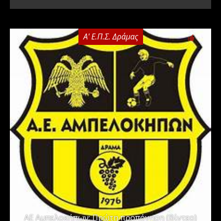
Α' Ε.Π.Σ. Δράμας
0
ΑΕ Αμπελοκήπων: Πρώτη προπόνηση (Βίντεο)