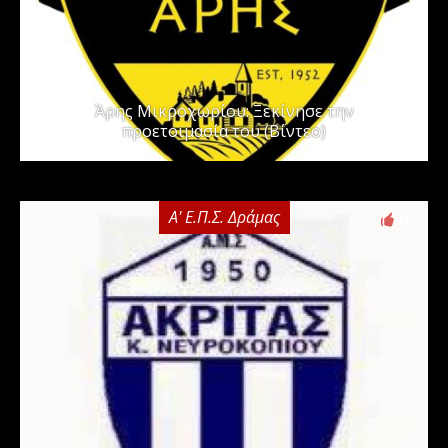
Άρης Μικροχωρίου: Ξεκίνησε την
προετοιμασία του (Βίντεο)
Α' Ε.Π.Σ. Δράμας
0