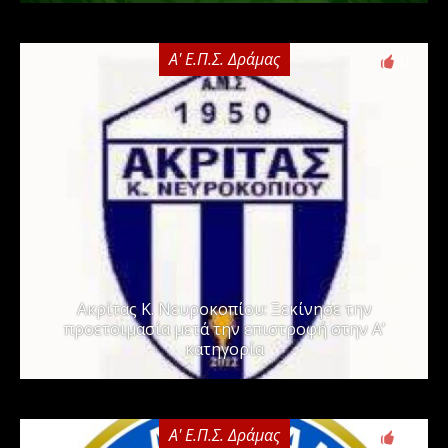
Α' Ε.Π.Σ. Δράμας
0
Ακρίτας Κ. Νευροκοπίου: Ξεκίνησε την
προετοιμασία μετά την επιστροφή στην Α’
κατηγορία
Α' Ε.Π.Σ. Δράμας
0