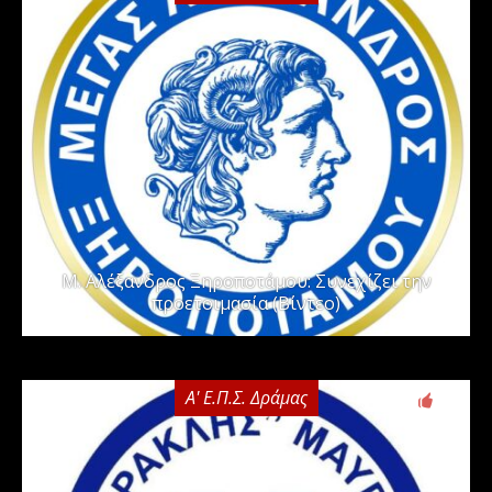
Μ. Αλέξανδρος Ξηροποτάμου: Συνεχίζει την
προετοιμασία (Βίντεο)
Α' Ε.Π.Σ. Δράμας
0