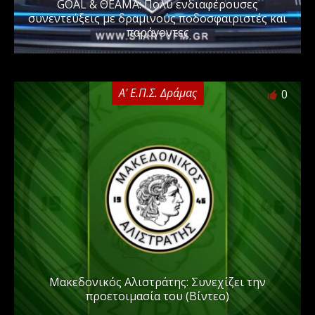
GOAL & ΘΕΑΜΑ: Πολύ ενδιαφέρουσες
συνεντεύξεις με δραμινούς ποδοσφαιριστές και
παράγοντες
Α' Ε.Π.Σ. Δράμας
0
Μακεδονικός Αλιστράτης: Συνεχίζει την
προετοιμασία του (Βίντεο)