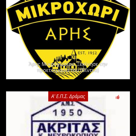
Άρης Μικροχωρίου: Ξεκίνησε την
προετοιμασία του (Βίντεο)
Α' Ε.Π.Σ. Δράμας
0