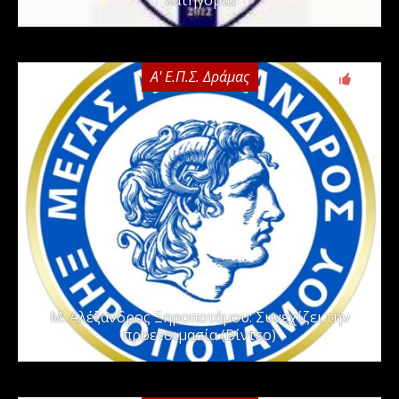
κατηγορία
Α' Ε.Π.Σ. Δράμας
0
Μ. Αλέξανδρος Ξηροποτάμου: Συνεχίζει την
προετοιμασία (Βίντεο)