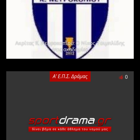
Ακρίτας Κ. Νευροκοπίου: Ο Νίκος Τσιμπλίδης
στις ακαδημίες
Α' Ε.Π.Σ. Δράμας
0