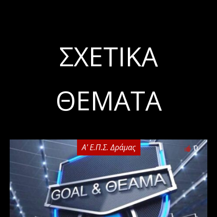
ΣΧΕΤΙΚΆ
ΘΈΜΑΤΑ
Α' Ε.Π.Σ. Δράμας
0