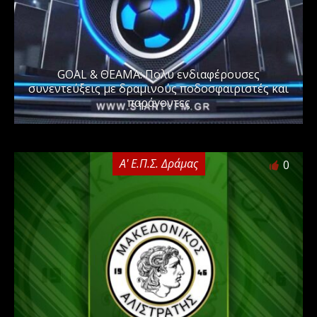
GOAL & ΘΕΑΜΑ: Πολύ ενδιαφέρουσες
συνεντεύξεις με δραμινούς ποδοσφαιριστές και
παράγοντες
Α' Ε.Π.Σ. Δράμας
0