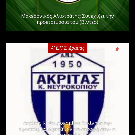
Μακεδονικός Αλιστράτης: Συνεχίζει την
προετοιμασία του (Βίντεο)
Α' Ε.Π.Σ. Δράμας
0
Ακρίτας Κ. Νευροκοπίου: Ξεκίνησε την
προετοιμασία μετά την επιστροφή στην Α’