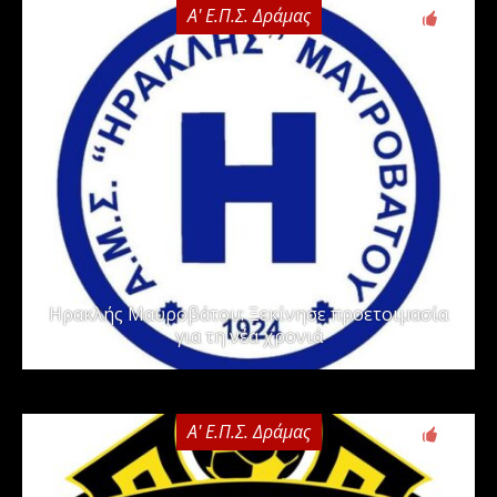
Α' Ε.Π.Σ. Δράμας
0
Ηρακλής Μαυροβάτου: Ξεκίνησε προετοιμασία
για τη νέα χρονιά
Α' Ε.Π.Σ. Δράμας
0