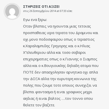
ΣΤΗΡΙΖΕΙΣ ΟΤΙ ΑΞΙΖΕΙ
στις
26 Σεπτεμβρίου 2014 at 07:33
είπε:
Εγω ενα ξερω:
Οταν βλεπεις να ηγουνται μιας τετοιας
προσπαθειας ιερα τερατα του Δραμινου και
οχι μονο ποδοσφαιρου οπως ο τεραστιος
κ.Χαραλαμπιδης Γρηγορης και ο κ.Ηλιας
Χ”ελευθεριου αλλα και τοσο σοβαροι
επιχειρηματιες οπως ο κ.Γιαννης ο Σιαμπος
αλλα και ο κ.Βουγιουκλης δηλαδη ατομα που
ΠΟΤΕ δεν απασχολησαν αρνητικα οχι απλα
την ΔΟΞΑ αλλα την ευρυτερη κοινωνια της
πολης που ζουμε τοτε οποιος συνεχιζει να
βλεπει φαντασμα ή ειναι γραφικος μεχρι
αηδιας ή ειναι βαλτος ….τον τοννο οπου
θελετε τον βαζετε.