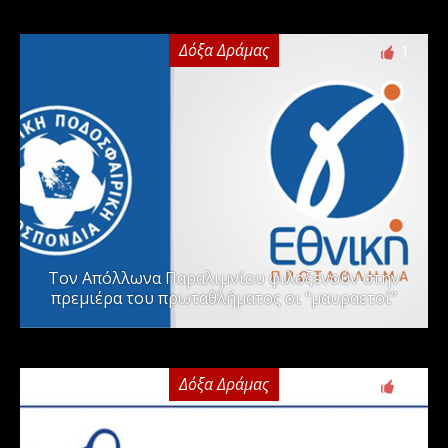
Δόξα Δράμας
1
Τον Απόλλωνα Παραλιμνίου φιλοξενούν στην
πρεμιέρα του πρωταθλήματος οι “μαυραετοί”
Δόξα Δράμας
2