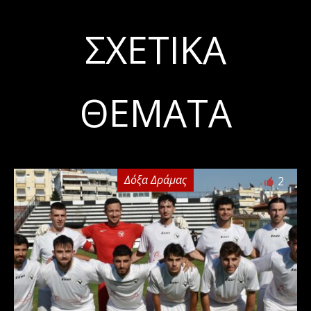
ΣΧΕΤΙΚΆ
ΘΈΜΑΤΑ
Δόξα Δράμας
2