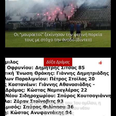
Οι “μαυραετοί” ξεκίνησαν την φετινή πορεία
τους με στόχο την άνοδο (Βίντεο)
Δόξα Δράμας
3
Γ΄ Εθνική: Οι προπονητές του 1ου ομίλου, η
κλήρωση και η έναρξη του νέου
πρωταθλήματος