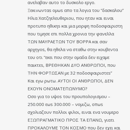
ανελαβαν αυτο το δυσκολο εργο.
Ξεκινωνταs ομωs απο τα λογια του “δασκαλου”
Ηλια Χατζηελευθεριου, που ηταν και ειναι
προτυπο ηθικηs και μια μορφη ποδοσφαιριστη
που τιμησε επι πολλα χρονια την φανελλα
ΤΩΝ ΜΑΥΡΑΕΤΩΝ ΤΟΥ ΒΟΡΡΑ και σαν
αρχηγοs, θα ηθελα να σταθω στην κουβεντα
του οτι “εκει που στην ομαδα δεν ειχαμε
παικτεs, ΒΡΕΘΗΚΑΝ ΔΥΟ ΑΝΘΡΩΠΟΙ, που
ΤΗΝ ΦΟΡΤΩΣΑΝ με 32 ποδοσφαιριστεs”
Και εγω ρωτω. ΑΥΤΟΙ ΟΙ ΑΝΘΡΩΠΟΙ, ΔΕΝ
ΕΧΟΥΝ ΟΝΟΜΑΤΕΠΩΝΥΜΟ?
Οσο για το υψοs του προυπολογισμου –
250.000 εωs 300.000 – νομιζω, οπωs
σχολιαζουν πολλοι φιλοι, ειναι ενα νουμερο
ΕΞΩΠΡΑΓΜΑΤΙΚΟ ΠΡΟΣ ΤΑ ΕΠΑΝΩ, γιατι
ΠΡΟΚΑΛΟΥΜΕ ΤΟΝ ΚΟΣΜΟ που δεν εχει και