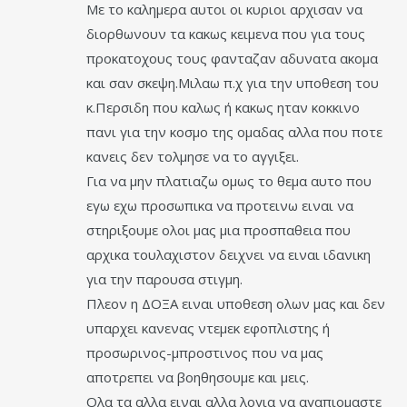
Με το καλημερα αυτοι οι κυριοι αρχισαν να
διορθωνουν τα κακως κειμενα που για τους
προκατοχους τους φανταζαν αδυνατα ακομα
και σαν σκεψη.Μιλαω π.χ για την υποθεση του
κ.Περσιδη που καλως ή κακως ηταν κοκκινο
πανι για την κοσμο της ομαδας αλλα που ποτε
κανεις δεν τολμησε να το αγγιξει.
Για να μην πλατιαζω ομως το θεμα αυτο που
εγω εχω προσωπικα να προτεινω ειναι να
στηριξουμε ολοι μας μια προσπαθεια που
αρχικα τουλαχιστον δειχνει να ειναι ιδανικη
για την παρουσα στιγμη.
Πλεον η ΔΟΞΑ ειναι υποθεση ολων μας και δεν
υπαρχει κανενας ντεμεκ εφοπλιστης ή
προσωρινος-μπροστινος που να μας
αποτρεπει να βοηθησουμε και μεις.
Ολα τα αλλα ειναι αλλα λογια να αγαπιομαστε