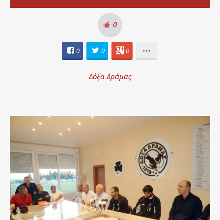
0
0
0
0
Δόξα Δράμας