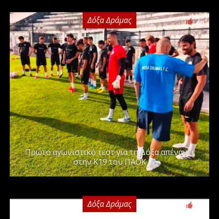
Δόξα Δράμας
2
Πρώτο αγωνιστικό τεστ για τη Δόξα απέναντι
στην Κ19 του ΠΑΟΚ
Δόξα Δράμας
0