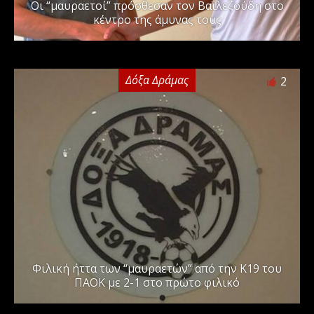
Οι “μαυραετοί” πρόσθεσαν τον Βαϊλεζούδη στο
κέντρο της άμυνας τους
Δόξα Δράμας
2
Φιλική ήττα των “μαυραετών” από την Κ19 του
ΠΑΟΚ με 2-1 στο πρώτο φιλικό