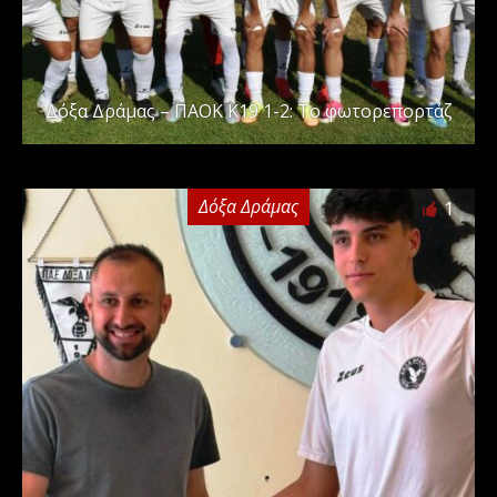
Δόξα Δράμας – ΠΑΟΚ Κ19 1-2: Το φωτορεπορτάζ
Δόξα Δράμας
1