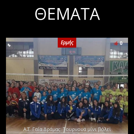
ΘΈΜΑΤΑ
Ερμής
0
Α.Σ. Γαία Δράμας: Τουρνουά μίνι βόλεϊ