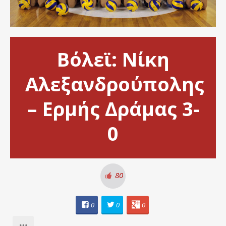
Βόλεϊ: Νίκη
Αλεξανδρούπολης
– Ερμής Δράμας 3-
0
80
0
0
0