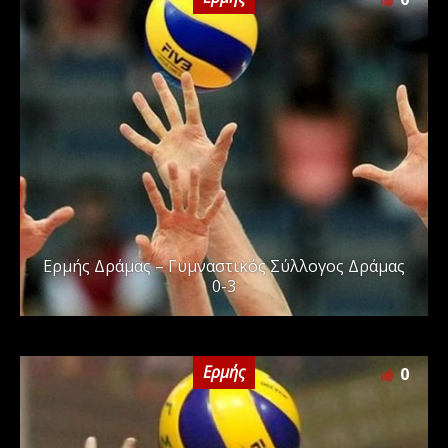
Ερμής Δράμας – Γυμναστικός Σύλλογος Δράμας
0-3
Ερμής
0