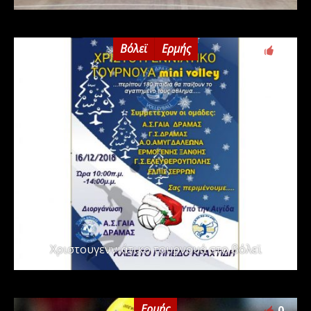
Βόλεϊ
Ερμής
0
Χριστουγεννιάτικο τουρνουά στο βόλεϊ
Ερμής
0