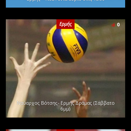
Ερμής
0
Ναύαρχος Βότσης- Ερμής Δράμας (Σάββατο
6μμ)