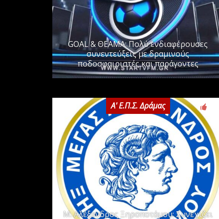
GOAL & ΘΕΑΜΑ: Πολύ ενδιαφέρουσες
συνεντεύξεις με δραμινούς
ποδοσφαιριστές και παράγοντες
Α' Ε.Π.Σ. Δράμας
0
Μ. Αλέξανδρος Ξηροποτάμου: Συνεχίζει