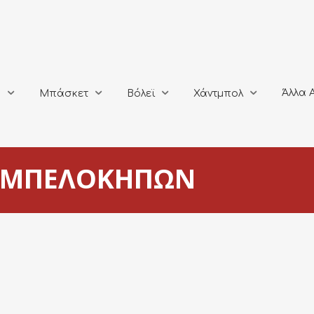
Άλλα Αθλή
Μπάσκετ
Βόλεϊ
Χάντμπολ
Άλλα 
ο
Μπάσκετ
Βόλεϊ
Χάντμπολ
 ΑΜΠΕΛΟΚΗΠΩΝ