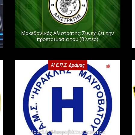
Μακεδονικός Αλιστράτης: Συνεχίζει την
προετοιμασία του (Βίντεο)
Α' Ε.Π.Σ. Δράμας
0
Ηρακλής Μαυροβάτου: Ξεκίνησε