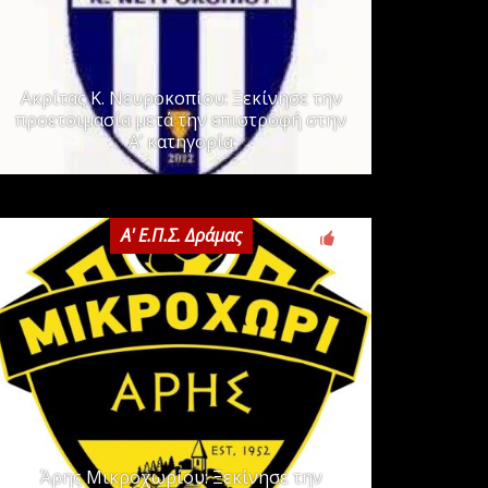
Ακρίτας Κ. Νευροκοπίου: Ξεκίνησε την
προετοιμασία μετά την επιστροφή στην
Α’ κατηγορία
Α' Ε.Π.Σ. Δράμας
0
Άρης Μικροχωρίου: Ξεκίνησε την