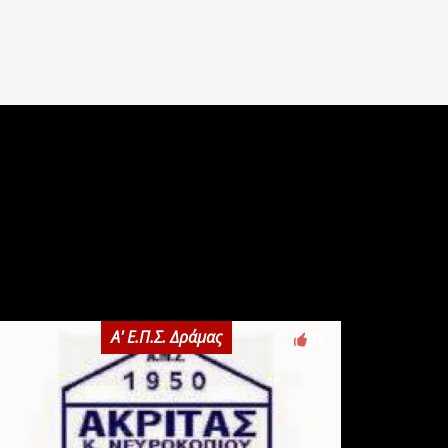
Α' Ε.Π.Σ. Δράμας
0