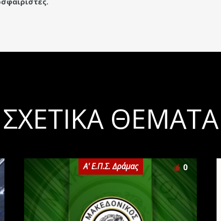
οσφαιριστές.
ΣΧΕΤΙΚΆ ΘΈΜΑΤΑ
Α' Ε.Π.Σ. Δράμας
0