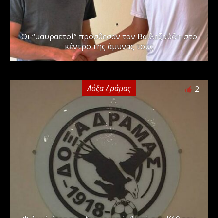
Οι “μαυραετοί” πρόσθεσαν τον Βαϊλεζούδη στο
κέντρο της άμυνας τους
Δόξα Δράμας
2