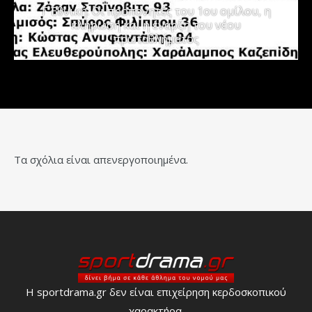
Γ΄ Εθνική: Οι προπονητές του 1ου ομίλου, η
κλήρωση και η έναρξη του νέου
πρωταθλήματος
Τα σχόλια είναι απενεργοποιημένα.
Η sportdrama.gr δεν είναι επιχείρηση κερδοσκοπικού
χαρακτήρα.