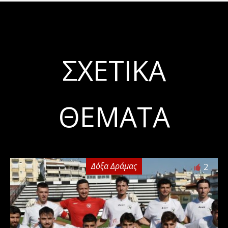
ΣΧΕΤΙΚΆ
ΘΈΜΑΤΑ
Δόξα Δράμας
2