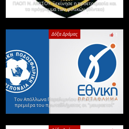
ΠΑΟΠ Ν. ΑΜΙΣΟΥ: Ξεκίνησε η προετοιμασία και
το πρόγραμμα των φιλικών (Βίντεο)
Δόξα Δράμας
1
Τον Απόλλωνα Παραλιμνίου φιλοξενούν στην
πρεμιέρα του πρωταθλήματος οι “μαυραετοί”