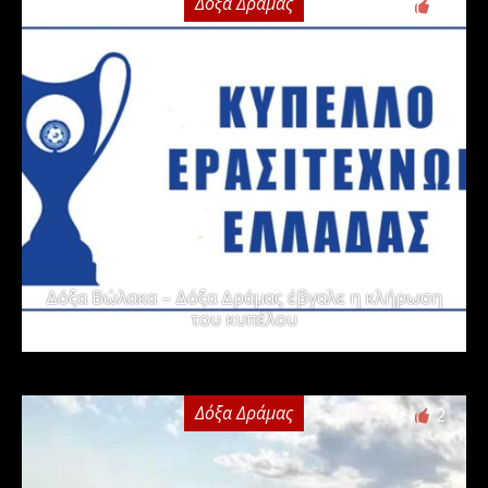
Δόξα Δράμας
2
Δόξα Βώλακα – Δόξα Δράμας έβγαλε η κλήρωση
του κυπέλου
Δόξα Δράμας
2