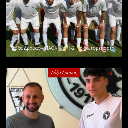
Δόξα Δράμας – ΠΑΟΚ Κ19 1-2: Το φωτορεπορτάζ
Δόξα Δράμας
1