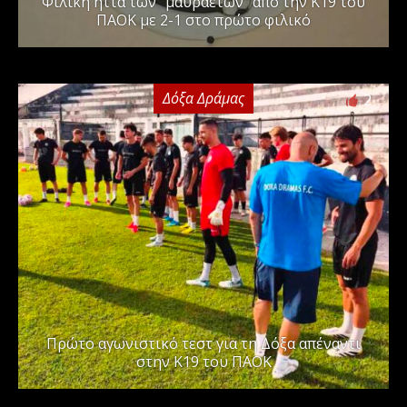
Φιλική ήττα των “μαυραετών” από την Κ19 του
ΠΑΟΚ με 2-1 στο πρώτο φιλικό
Δόξα Δράμας
2
Πρώτο αγωνιστικό τεστ για τη Δόξα απέναντι
στην Κ19 του ΠΑΟΚ