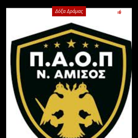
Δόξα Δράμας
0