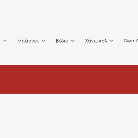
Άλλα Αθλή
Μπάσκετ
Βόλεϊ
Χάντμπολ
Άλλα 
ο
Μπάσκετ
Βόλεϊ
Χάντμπολ