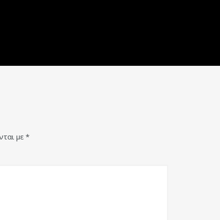
νται με
*