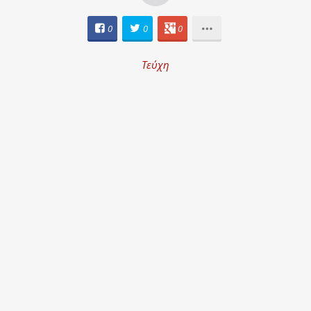
0
0
0
Τεύχη