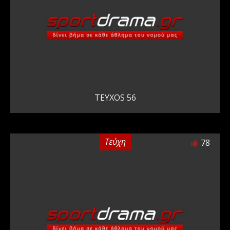
TEYXOS 56
Τεύχη
78