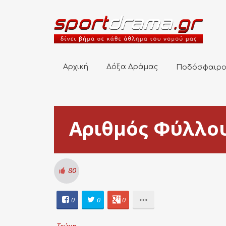
Αρχική
Δόξα Δράμας
Ποδόσφαιρο
Αρχική
Δόξα Δράμας
Ποδόσφαιρ
Αριθμός Φύλλου
80
0
0
0