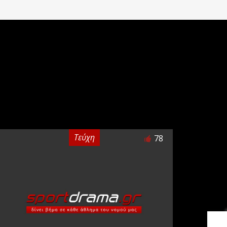
Τεύχη
78