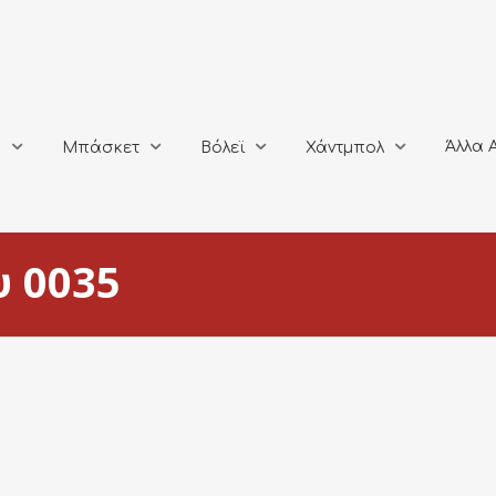
Άλλα Αθλή
Μπάσκετ
Βόλεϊ
Χάντμπολ
Άλλα 
ο
Μπάσκετ
Βόλεϊ
Χάντμπολ
 0035