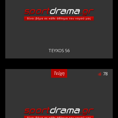
TEYXOS 56
Τεύχη
78