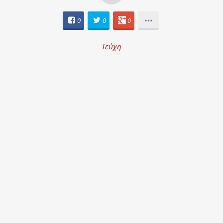
0
0
0
Τεύχη