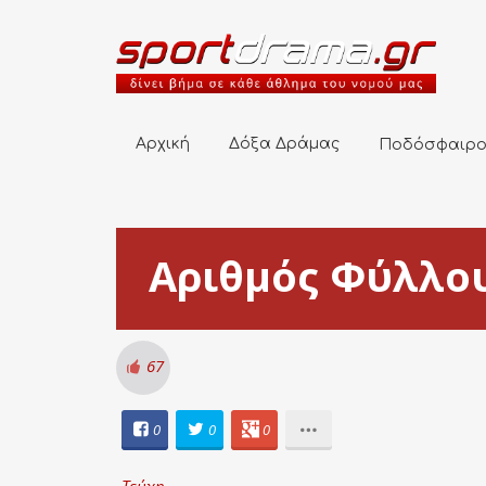
Αρχική
Δόξα Δράμας
Ποδόσφαιρο
Αρχική
Δόξα Δράμας
Ποδόσφαιρ
Αριθμός Φύλλου
67
0
0
0