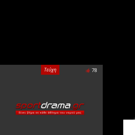
Τεύχη
78