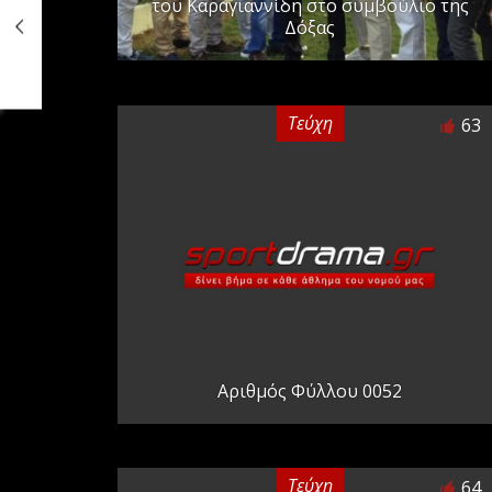
του Καραγιαννίδη στο συμβούλιο της
Δόξας
Τεύχη
63
Αριθμός Φύλλου 0052
Τεύχη
64