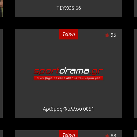
TEYXOS 56
Τεύχη
95
Αριθμός Φύλλου 0051
Τεύχη
88