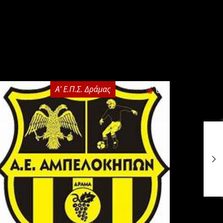
Α' Ε.Π.Σ. Δράμας
0