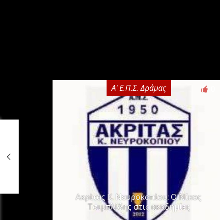
Α' Ε.Π.Σ. Δράμας
0
Ακρίτας Κ. Νευροκοπίου: Ο Νίκος
Τσιμπλίδης στις ακαδημίες