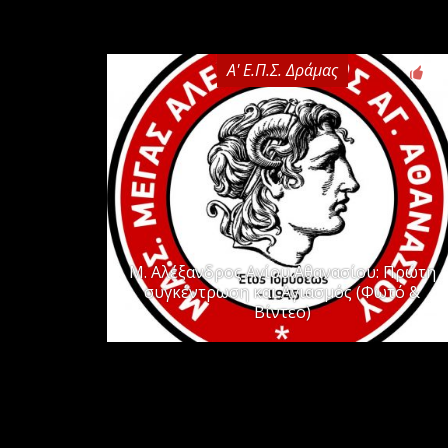
Α' Ε.Π.Σ. Δράμας
0
Μ. Αλέξανδρος Αγίου Αθανασίου: Πρώτη
συγκέντρωση και Αγιασμός (Φωτό &
Βίντεο)