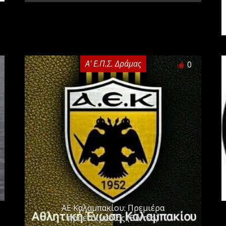
Α' Ε.Π.Σ. Δράμας
0
ΑΕ Καλαμπακίου: Πρεμιέρα
προετοιμασίας (Βίντεο)