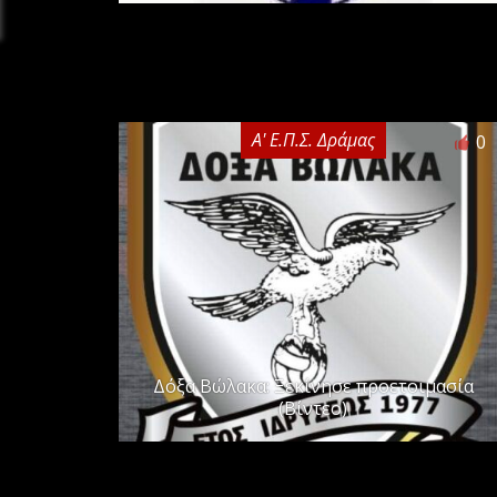
Α' Ε.Π.Σ. Δράμας
0
Δόξα Βώλακα: Ξεκίνησε προετοιμασία
(Βίντεο)