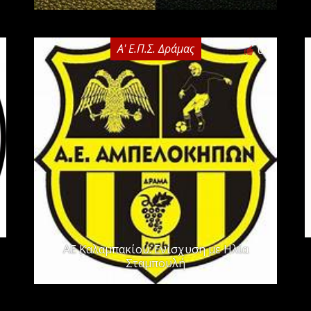
Α' Ε.Π.Σ. Δράμας
0
ΑΕ Καλαμπακίου: Ενίσχυση με Ηλία
Σταμπουλή