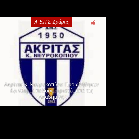
Α' Ε.Π.Σ. Δράμας
0
Ακρίτας Κ. Νευροκοπίου: Προωθήθηκαν
έξι νεαροί ποδοσφαιριστές από τις
ακαδημίες