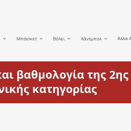
Άλλα Αθλή
Μπάσκετ
Βόλεϊ
Χάντμπολ
Άλλα 
ο
Μπάσκετ
Βόλεϊ
Χάντμπολ
αι βαθμολογία της 2ης
χνικής κατηγορίας