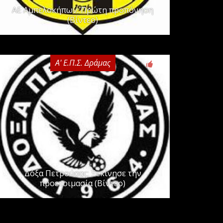
ΑΕ Αμπελοκήπων: Πρώτη προπόνηση
(Βίντεο)
Α' Ε.Π.Σ. Δράμας
0
Δόξα Πετρούσας: Ξεκίνησε την
προετοιμασία (Βίντεο)