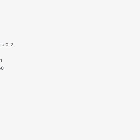
ου 0-2
-1
-0