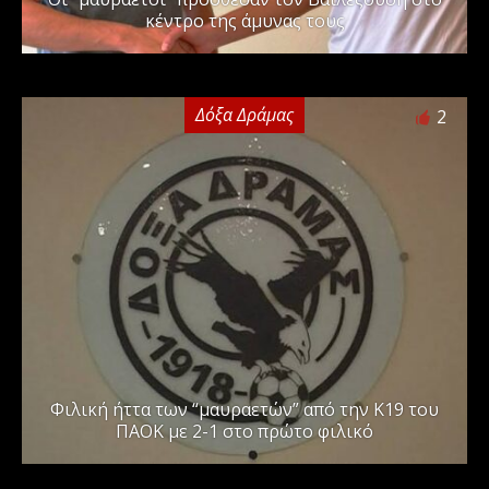
κέντρο της άμυνας τους
Δόξα Δράμας
2
Φιλική ήττα των “μαυραετών” από την Κ19 του
ΠΑΟΚ με 2-1 στο πρώτο φιλικό