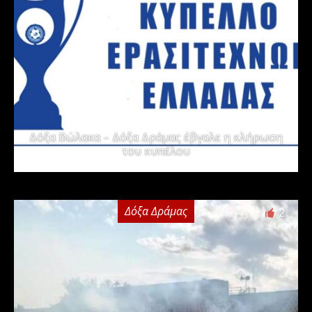
Δόξα Βώλακα – Δόξα Δράμας έβγαλε η κλήρωση
του κυπέλου
Δόξα Δράμας
2