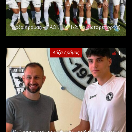
Δόξα Δράμας – ΠΑΟΚ Κ19 1-2: Το φωτορεπορτάζ
Δόξα Δράμας
1
Οι “μαυραετοί” πρόσθεσαν τον Βαϊλεζούδη στο