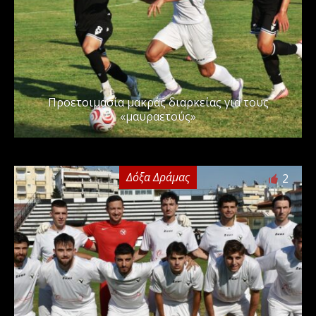
Προετοιμασία μακράς διαρκείας για τους
«μαυραετούς»
Δόξα Δράμας
2