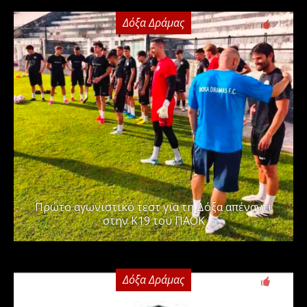
Δόξα Δράμας
2
Πρώτο αγωνιστικό τεστ για τη Δόξα απέναντι
στην Κ19 του ΠΑΟΚ
Δόξα Δράμας
0