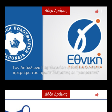
Δόξα Δράμας
1
Τον Απόλλωνα Παραλιμνίου φιλοξενούν στην
πρεμιέρα του πρωταθλήματος οι “μαυραετοί”
Δόξα Δράμας
2