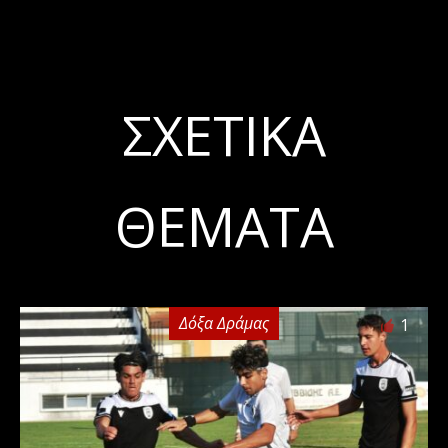
ΣΧΕΤΙΚΆ
ΘΈΜΑΤΑ
Δόξα Δράμας
1