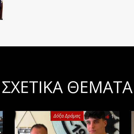
ΣΧΕΤΙΚΆ ΘΈΜΑΤΑ
Δόξα Δράμας
1