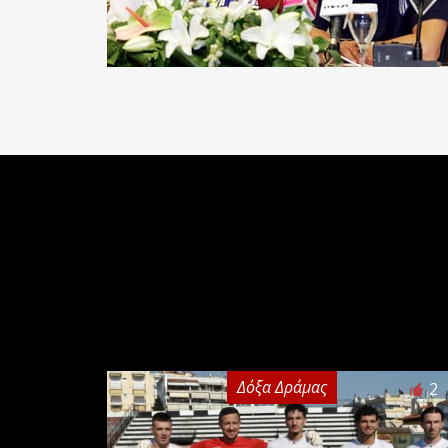
Δόξα Δράμας
2