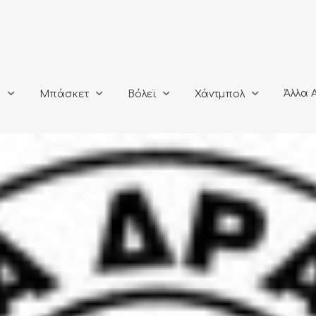
Άλλα Αθλή
Μπάσκετ
Βόλεϊ
Χάντμπολ
Άλλα 
ο
Μπάσκετ
Βόλεϊ
Χάντμπολ