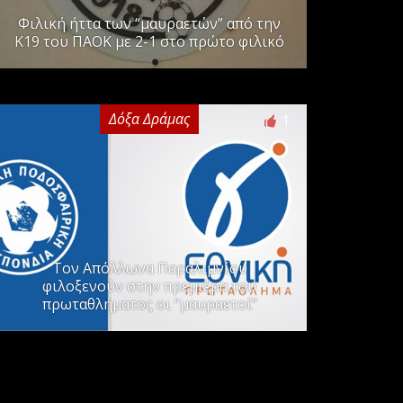
Φιλική ήττα των “μαυραετών” από την
Κ19 του ΠΑΟΚ με 2-1 στο πρώτο φιλικό
Δόξα Δράμας
1
Τον Απόλλωνα Παραλιμνίου
φιλοξενούν στην πρεμιέρα του
πρωταθλήματος οι “μαυραετοί”