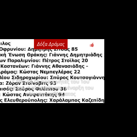
Δόξα Δράμας
3
Γ΄ Εθνική: Οι προπονητές του 1ου
ομίλου, η κλήρωση και η έναρξη του
νέου πρωταθλήματος