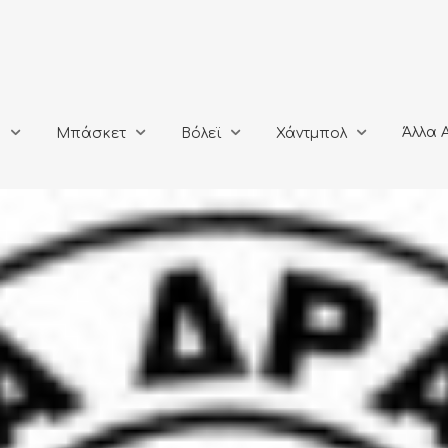
Άλλα Αθλή
Μπάσκετ
Βόλεϊ
Χάντμπολ
Άλλα 
ο
Μπάσκετ
Βόλεϊ
Χάντμπολ