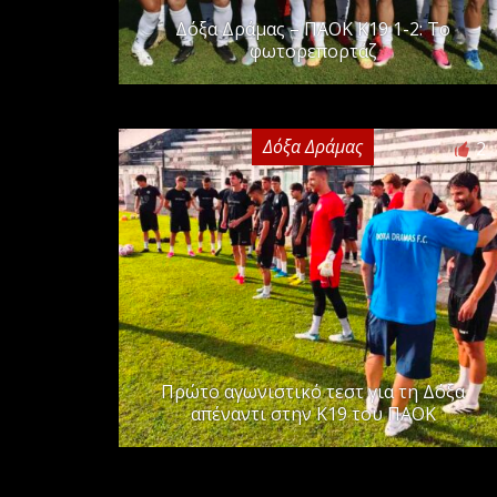
Δόξα Δράμας – ΠΑΟΚ Κ19 1-2: Το
φωτορεπορτάζ
Δόξα Δράμας
2
Πρώτο αγωνιστικό τεστ για τη Δόξα
απέναντι στην Κ19 του ΠΑΟΚ