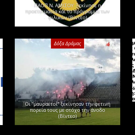
ΠΑΟΠ Ν. ΑΜΙΣΟΥ: Ξεκίνησε η
προετοιμασία και το πρόγραμμα των
φιλικών (Βίντεο)
Δόξα Δράμας
2
Οι “μαυραετοί” ξεκίνησαν την φετινή
πορεία τους με στόχο την άνοδο
(Βίντεο)