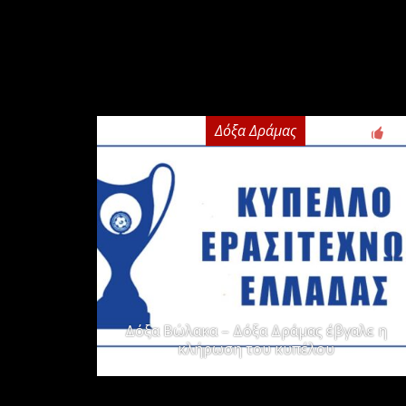
Δόξα Δράμας
2
Δόξα Βώλακα – Δόξα Δράμας έβγαλε η
κλήρωση του κυπέλου