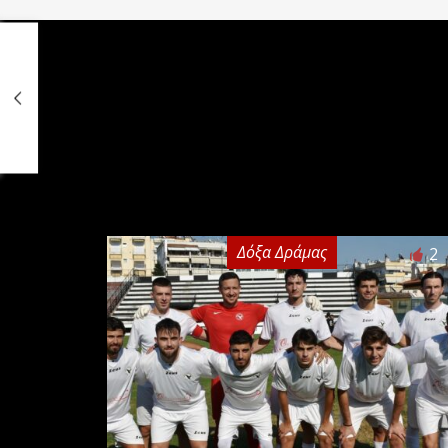
Δόξα Δράμας
2