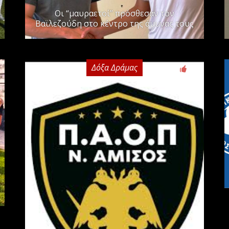
Οι “μαυραετοί” πρόσθεσαν τον
Βαϊλεζούδη στο κέντρο της άμυνας τους
Δόξα Δράμας
0