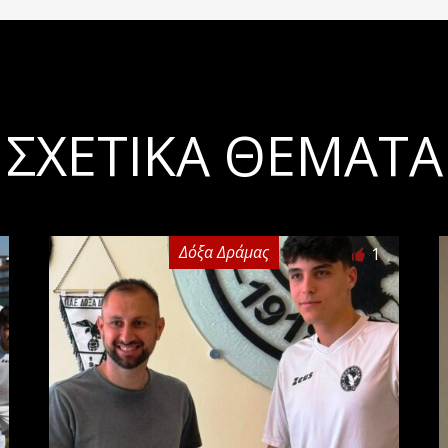
ΣΧΕΤΙΚΆ ΘΈΜΑΤΑ
Δόξα Δράμας
1