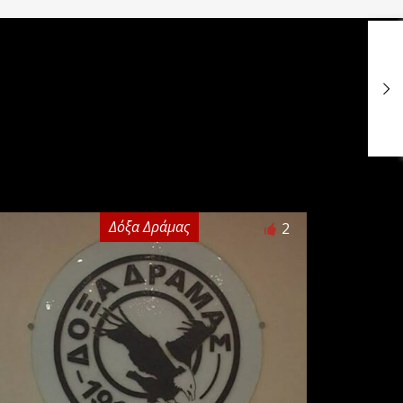
Δόξα Δράμας
2