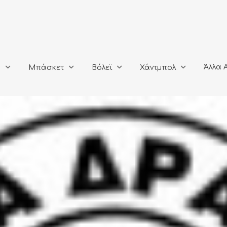
Άλλα Αθλή
Μπάσκετ
Βόλεϊ
Χάντμπολ
Άλλα 
ο
Μπάσκετ
Βόλεϊ
Χάντμπολ