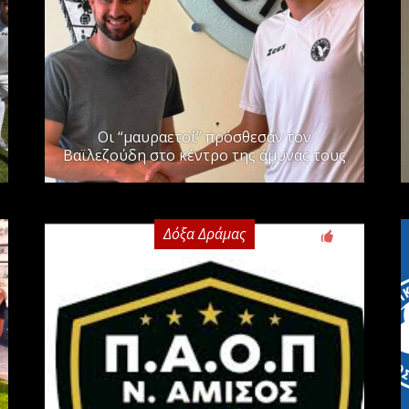
Οι “μαυραετοί” πρόσθεσαν τον
Βαϊλεζούδη στο κέντρο της άμυνας τους
Δόξα Δράμας
0