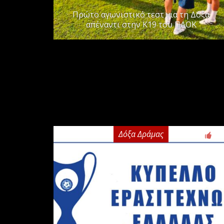
Πρώτο αγωνιστικό τεστ για τη Δόξα
απέναντι στην Κ19 του ΠΑΟΚ
Δόξα Δράμας
2