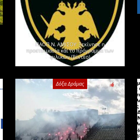
ΠΑΟΠ Ν. ΑΜΙΣΟΥ: Ξεκίνησε η
προετοιμασία και το πρόγραμμα των
φιλικών (Βίντεο)
Δόξα Δράμας
2