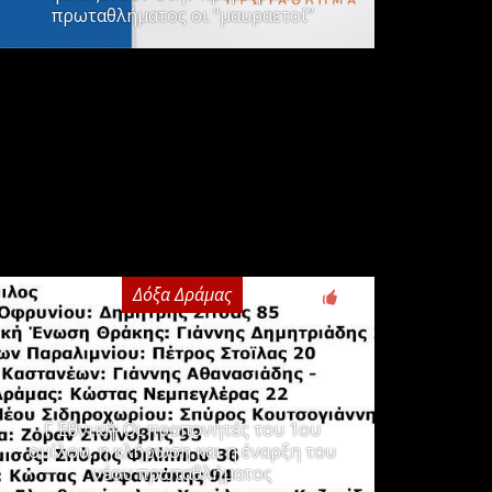
πρωταθλήματος οι “μαυραετοί”
Δόξα Δράμας
3
Γ΄ Εθνική: Οι προπονητές του 1ου
ομίλου, η κλήρωση και η έναρξη του
νέου πρωταθλήματος