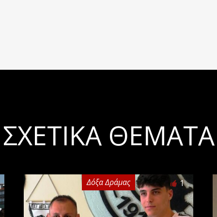
ΣΧΕΤΙΚΆ ΘΈΜΑΤΑ
Δόξα Δράμας
1