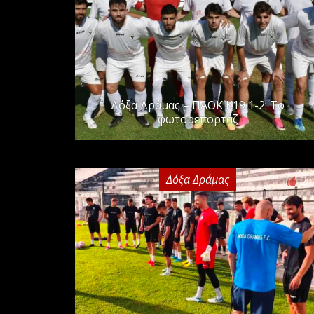
Δόξα Δράμας – ΠΑΟΚ Κ19 1-2: Το
φωτορεπορτάζ
Δόξα Δράμας
2