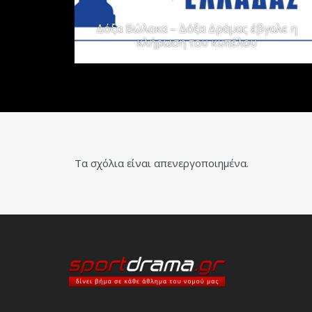
Δόξα Βώλακα – Δόξα Δράμας έβγαλε η
κλήρωση του κυπέλου
Τα σχόλια είναι απενεργοποιημένα.