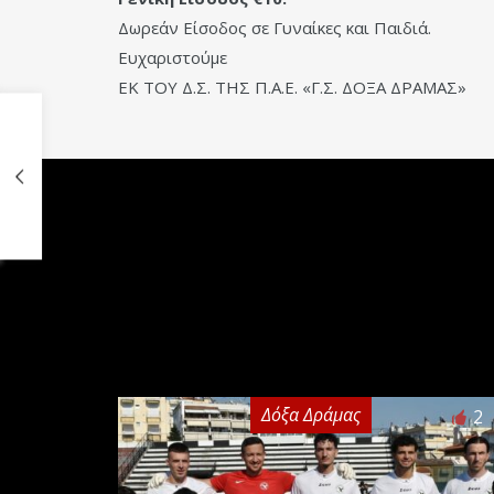
Δωρεάν Είσοδος σε Γυναίκες και Παιδιά.
Ευχαριστούμε
ΕΚ ΤΟΥ Δ.Σ. ΤΗΣ Π.Α.Ε. «Γ.Σ. ΔΟΞΑ ΔΡΑΜΑΣ»
Δόξα Δράμας
2