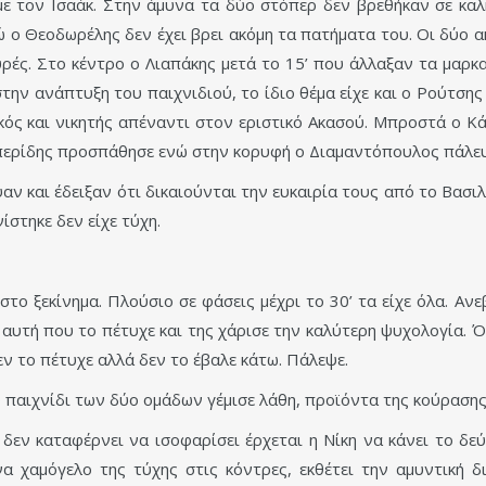
 με τον Ισαάκ. Στην άμυνα τα δύο στόπερ δεν βρεθήκαν σε κα
ώ ο Θεοδωρέλης δεν έχει βρει ακόμη τα πατήματα του. Οι δύο α
ρές. Στο κέντρο ο Λιαπάκης μετά το 15’ που άλλαξαν τα μαρκ
ην ανάπτυξη του παιχνιδιού, το ίδιο θέμα είχε και ο Ρούτσης 
κός και νικητής απέναντι στον εριστικό Ακασού. Μπροστά ο Κάσ
ερπερίδης προσπάθησε ενώ στην κορυφή ο Διαμαντόπουλος πάλευ
 και έδειξαν ότι δικαιούνται την ευκαιρία τους από το Βασιλακ
ίστηκε δεν είχε τύχη.
στο ξεκίνημα. Πλούσιο σε φάσεις μέχρι το 30’ τα είχε όλα. Α
ν αυτή που το πέτυχε και της χάρισε την καλύτερη ψυχολογία. Όμ
εν το πέτυχε αλλά δεν το έβαλε κάτω. Πάλεψε.
το παιχνίδι των δύο ομάδων γέμισε λάθη, προϊόντα της κούραση
 δεν καταφέρνει να ισοφαρίσει έρχεται η Νίκη να κάνει το δεύ
να χαμόγελο της τύχης στις κόντρες, εκθέτει την αμυντική