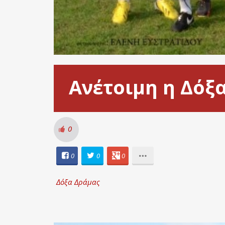
Ανέτοιμη η Δόξ
0
0
0
0
Δόξα Δράμας