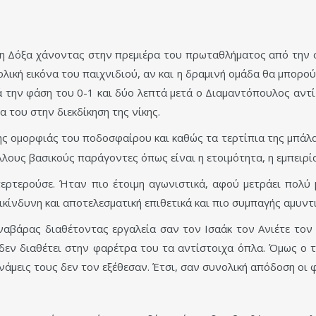
η Δόξα χάνοντας στην πρεμιέρα του πρωταθλήματος από την σα
λική εικόνα του παιχνιδιού, αν και η δραμινή ομάδα θα μπορού
ά την φάση του 0-1 και δύο λεπτά μετά ο Διαμαντόπουλος αντί
του στην διεκδίκηση της νίκης.
ς ομορφιάς του ποδοσφαίρου και καθώς τα τερτίπια της μπάλας 
λλους βασικούς παράγοντες όπως είναι η ετοιμότητα, η εμπειρί
ερτερούσε. Ήταν πιο έτοιμη αγωνιστικά, αφού μετράει πολύ 
ικίνδυνη και αποτελεσματική επιθετικά και πιο συμπαγής αμυντι
αναβάρας διαθέτοντας εργαλεία σαν τον Ισαάκ τον Ανιέτε το
εν διαθέτει στην φαρέτρα του τα αντίστοιχα όπλα. Όμως ο τε
άμεις τους δεν τον εξέθεσαν. Έτσι, σαν συνολική απόδοση οι 