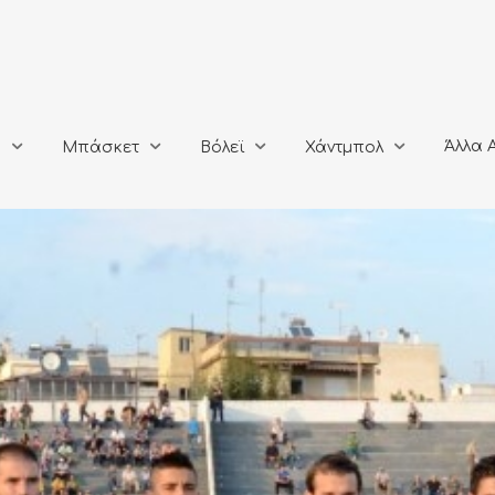
Άλλα Αθλή
Μπάσκετ
Βόλεϊ
Χάντμπολ
Άλλα 
ο
Μπάσκετ
Βόλεϊ
Χάντμπολ