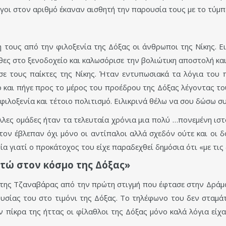
λίγοι στον αριθμό έκαναν αισθητή την παρουσία τους με το τύμ
 τους από την φιλοξενία της Δόξας οι άνθρωποι της Νίκης. 
θες στο ξενοδοχείο και καλωσόρισε την βολιώτικη αποστολή και
σε τους παίκτες της Νίκης. Ήταν εντυπωσιακά τα λόγια το
 και πήγε προς το μέρος του προέδρου της Δόξας λέγοντας του
λοξενία και τέτοιο πολιτισμό. Ειλικρινά θέλω να σου δώσω συ
λλες ομάδες ήταν τα τελευταία χρόνια μια πολύ …πονεμένη ισ
ον έβλεπαν όχι μόνο οι αντίπαλοι αλλά σχεδόν ούτε και οι δ
α γιατί ο προκάτοχος του είχε παραδεχθεί δημόσια ότι «με τις
τώ στον κόσμο της Δόξας»
της Τζαναβάρας από την πρώτη στιγμή που έφτασε στην Δράμα
ουσίας του στο τιμόνι της Δόξας. Το τηλέφωνο του δεν σταμά
ν πίκρα της ήττας οι φίλαθλοι της Δόξας μόνο καλά λόγια εί