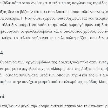
-βάλε πάσα στον Ανιέτε και ο τελευταίος παγώνει τις κερκίδες.
Δόξας δεν το βάζουν κάτω. Ο Βασιλακάκης προσπαθεί να ενισχύσε
ο να ρισκάρει. Η Νίκη δίνει χώρους, οπισθοχωρώντας και περιμέ
ς αλλά δεν μπορεί να σπάσει την πολύ συμπαγή αμυντική δι
δημιουργούν οι φιλοξενούμενοι και ο υπόλοιπος χρόνος του π
 Μέχρι το τελικό σφύριγμα του Κιλκισιώτη Σέζου, που δεν μπ
 4
σύνδεσμος των οργανωμένων της Δόξας ξαναμπήκε στην ενεργό
 κόντρας με το μεγαλομέτοχο οι «Μαυραετοί» της Δόξας επέστρ
 …δίπολα συνθήματα, μετά των οπαδών της 4 και της 6 !!! Δ
ς αφήσει στην συνέχεια μακριά από το πλευρό της ομάδας. Μιας
οί
υ ταξίδεψαν μέχρι την Δράμα ανταμείφτηκαν για την ταλαιπωρί