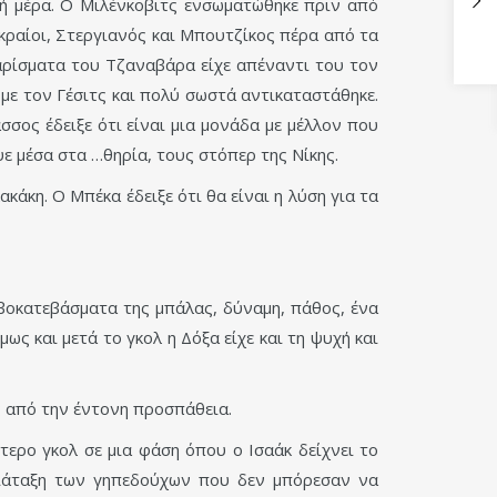
λή μέρα. Ο Μιλένκοβιτς ενσωματώθηκε πριν από
κραίοι, Στεργιανός και Μπουτζίκος πέρα από τα
αρίσματα του Τζαναβάρα είχε απέναντι του τον
με τον Γέσιτς και πολύ σωστά αντικαταστάθηκε.
σος έδειξε ότι είναι μια μονάδα με μέλλον που
ε μέσα στα …θηρία, τους στόπερ της Νίκης.
άκη. Ο Μπέκα έδειξε ότι θα είναι η λύση για τα
νεβοκατεβάσματα της μπάλας, δύναμη, πάθος, ένα
ως και μετά το γκολ η Δόξα είχε και τη ψυχή και
ς από την έντονη προσπάθεια.
τερο γκολ σε μια φάση όπου ο Ισαάκ δείχνει το
 διάταξη των γηπεδούχων που δεν μπόρεσαν να