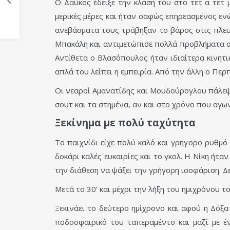
Ο Δαύκος έδειξε την κλάση του στο τετ α τετ
μερικές μέρες και ήταν σαφώς επηρεασμένος εν
ανεβάσματα τους τράβηξαν το βάρος στις πλευ
Μπακάλη και αντιμετώπισε πολλά προβλήματα στ
Αντίθετα ο Βλασόπουλος ήταν ιδιαίτερα κινητι
απλά του λείπει η εμπειρία. Από την άλλη ο Π
Οι νεαροί Αμανατίδης και Μουδούρογλου πάλεψαν
σουτ και τα στημένα, αν και στο χρόνο που αγων
Ξεκίνημα με πολύ ταχύτητα
Το παιχνίδι είχε πολύ καλό και γρήγορο ρυθμό 
δοκάρι καλές ευκαιρίες και το γκολ. Η Νίκη ήτα
την διάθεση να ψάξει την γρήγορη ισοφάριση. Δ
Μετά το 30’ και μέχρι την λήξη του ημιχρόνου 
Ξεκινάει το δεύτερο ημίχρονο και αφού η Δόξα
ποδοσφαιρικό του ταπεραμέντο και μαζί με έ