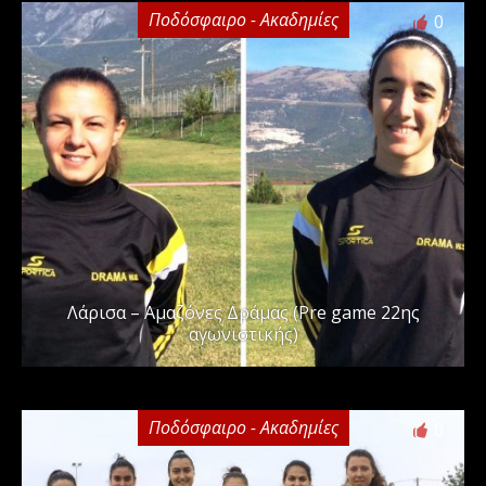
Ποδόσφαιρο - Ακαδημίες
0
Λάρισα – Αμαζόνες Δράμας (Pre game 22ης
αγωνιστικής)
Ποδόσφαιρο - Ακαδημίες
0