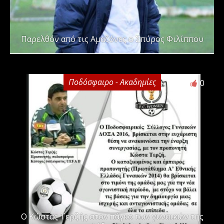
Παρελθόν από τις Αμαζόνες ο Σπύρος Φιλίππου
Ποδόσφαιρο - Ακαδημίες
0
Ο Κώστας Τερζής στον πάγκο των γυναικών της