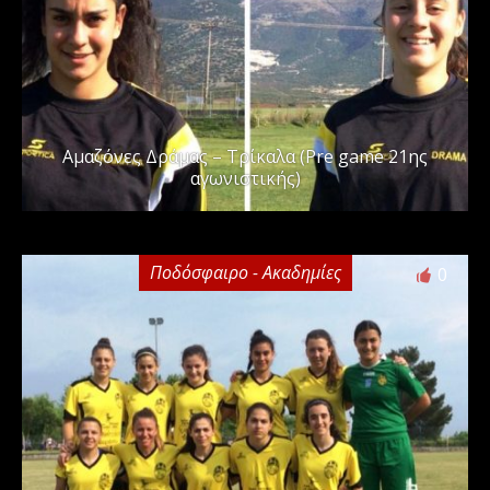
Αμαζόνες Δράμας – Τρίκαλα (Pre game 21ης
αγωνιστικής)
Ποδόσφαιρο - Ακαδημίες
0