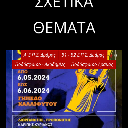
ΣΧΕΤΙΚΆ
ΘΈΜΑΤΑ
Α' Ε.Π.Σ. Δράμας
Β1 - Β2 Ε.Π.Σ. Δράμας
0
Ποδόσφαιρο - Ακαδημίες
Ποδόσφαιρο Δράμας