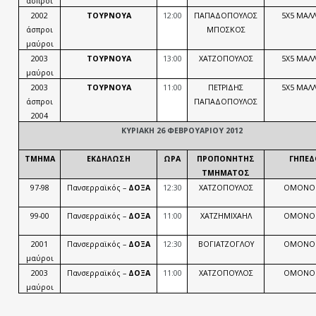
άσπροι
2002
ΤΟΥΡΝΟΥΑ
12:00
ΠΑΠΑΔΟΠΟΥΛΟΣ
5Χ5 ΜΑΛΛ
άσπροι
ΜΠΟΣΚΟΣ
μαύροι
2003
ΤΟΥΡΝΟΥΑ
13:00
ΧΑΤΖΟΠΟΥΛΟΣ
5Χ5 ΜΑΛΛ
μαύροι
2003
ΤΟΥΡΝΟΥΑ
11:00
ΠΕΤΡΙΔΗΣ
5Χ5 ΜΑΛΛ
άσπροι
ΠΑΠΑΔΟΠΟΥΛΟΣ
2004
ΚΥΡΙΑΚΗ 26 ΦΕΒΡΟΥΑΡΙΟΥ 2012
ΤΜΗΜΑ
ΕΚΔΗΛΩΣΗ
ΩΡΑ
ΠΡΟΠΟΝΗΤΗΣ
ΓΗΠΕΔ
ΤΜΗΜΑΤΟΣ
97-98
Πανσερραϊκός –
ΔΟΞΑ
12:30
ΧΑΤΖΟΠΟΥΛΟΣ
ΟΜΟΝΟΙ
99-00
Πανσερραϊκός –
ΔΟΞΑ
11:00
ΧΑΤΖΗΜΙΧΑΗΛ
ΟΜΟΝΟΙ
2001
Πανσερραϊκός –
ΔΟΞΑ
12:30
ΒΟΓΙΑΤΖΟΓΛΟΥ
ΟΜΟΝΟΙ
μαύροι
2003
Πανσερραϊκός –
ΔΟΞΑ
11:00
ΧΑΤΖΟΠΟΥΛΟΣ
ΟΜΟΝΟΙ
μαύροι