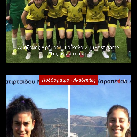
Αμαζόνες Δράμας – Τρίκαλα 2-1 (Post game
21ης αγωνιστικής)
Ποδόσφαιρο - Ακαδημίες
0