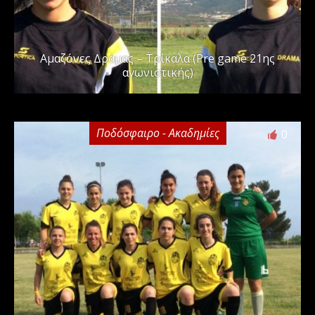
Αμαζόνες Δράμας – Τρίκαλα (Pre game 21ης
αγωνιστικής)
Ποδόσφαιρο - Ακαδημίες
0