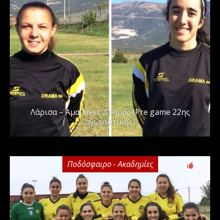
Λάρισα – Αμαζόνες Δράμας (Pre game 22ης
αγωνιστικής)
Ποδόσφαιρο - Ακαδημίες
0