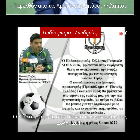
Παρελθόν από τις Αμαζόνες ο Σπύρος Φιλίππου
Ποδόσφαιρο - Ακαδημίες
0
Ο Κώστας Τερζής στον πάγκο των γυναικών της
Δόξας 2016