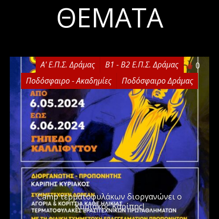
ΘΈΜΑΤΑ
Α' Ε.Π.Σ. Δράμας
Β1 - Β2 Ε.Π.Σ. Δράμας
0
Ποδόσφαιρο - Ακαδημίες
Ποδόσφαιρο Δράμας
Camp τερματοφυλάκων διοργανώνει ο
Κυριάκος Καρίπης!