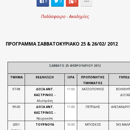
0
0
0
Ποδόσφαιρο - Ακαδημίες
ΠΡΟΓΡΑΜΜΑ ΣΑΒΒΑΤΟΚΥΡΙΑΚΟ 25 & 26/02/ 2012
ΣΑΒΒΑΤΟ 25 ΦΕΒΡΟΥΑΡΙΟΥ 2012
ΤΜΗΜΑ
ΕΚΔΗΛΩΣΗ
ΩΡΑ
ΠΡΟΠΟΝΗΤΗΣ
ΓΗΠΕΔ
ΤΜΗΜΑΤΟΣ
97-98
ΔΟΞΑ ΑΝΤ.
11:00
ΧΑΤΖΟΠΟΥΛΟΣ
ΒΟΗΘΗΤ
ΚΑΣΤΡΙΝΟΣ
–
ΔΟΞΑ
Αλιστράτη
99-00
ΔΟΞΑ ΑΝΤ.
11:00
ΠΕΤΡΙΔΗΣ
ΑΛΕΞΑΝΔΡΟ
ΚΑΣΤΡΙΝΟΣ
–
Νευροκόπι
2001
ΤΟΥΡΝΟΥΑ
10:00
ΜΠΟΣΚΟΣ
5Χ5 ΜΑΛΛ