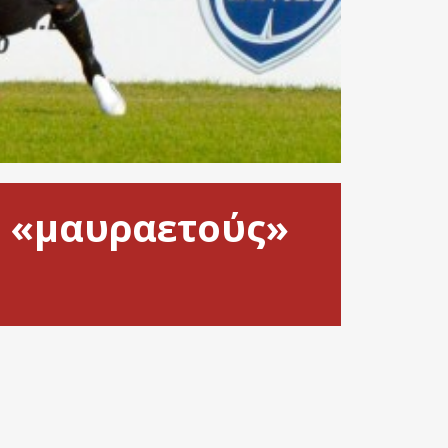
ς «μαυραετούς»