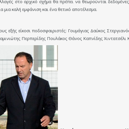
αλλαγές στο αρχικό σχήμα θα πρέπει να θεωρούνται δεδομένες
ια μια καλή εμφάνιση και ένα θετικό αποτέλεσμα.
ους εξής είκοσι ποδοσφαιριστές: Γουμάγιας Δαύκος Στεργιανό
αμινιώτης Περπερίδης Πουλάκος Θάνος Καπνίδης Χιντατσέλι Κ