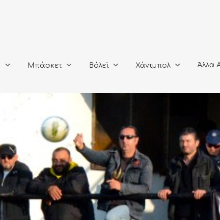
Άλλα Αθλή
Μπάσκετ
Βόλεϊ
Χάντμπολ
Άλλα 
ο
Μπάσκετ
Βόλεϊ
Χάντμπολ