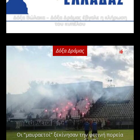
Δόξα Βώλακα – Δόξα Δράμας έβγαλε η κλήρωση
του κυπέλου
Δόξα Δράμας
2
Οι “μαυραετοί” ξεκίνησαν την φετινή πορεία