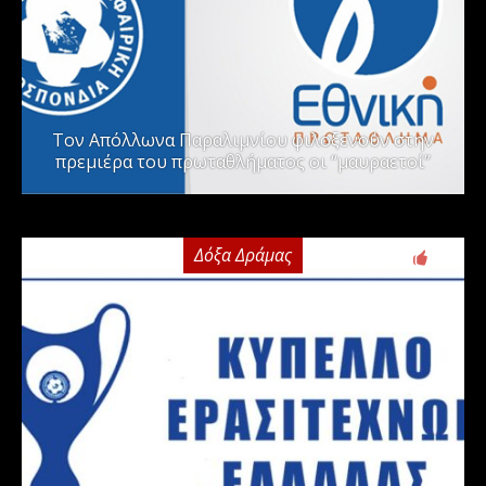
Τον Απόλλωνα Παραλιμνίου φιλοξενούν στην
πρεμιέρα του πρωταθλήματος οι “μαυραετοί”
Δόξα Δράμας
2