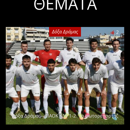
ΘΈΜΑΤΑ
Δόξα Δράμας
2
Δόξα Δράμας – ΠΑΟΚ Κ19 1-2: Το φωτορεπορτάζ