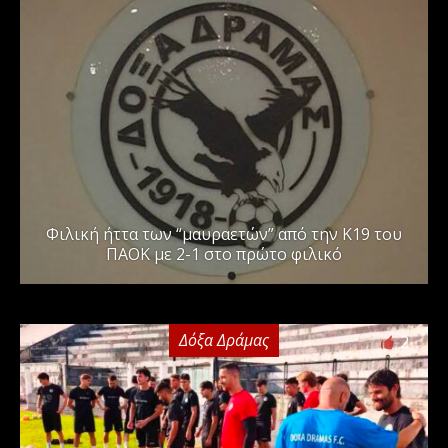
Φιλική ήττα των “μαυραετών” από την Κ19 του
ΠΑΟΚ με 2-1 στο πρώτο φιλικό
Δόξα Δράμας
2