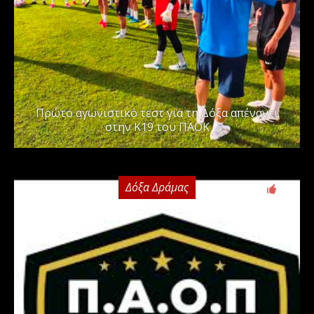
Πρώτο αγωνιστικό τεστ για τη Δόξα απέναντι
στην Κ19 του ΠΑΟΚ
Δόξα Δράμας
0