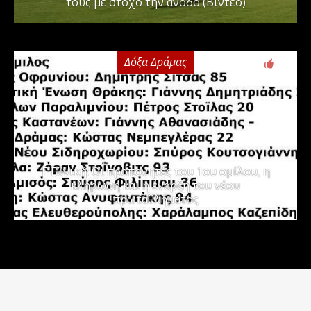
τους με στόχο την άνοδο (Βίντεο)
Δόξα Δράμας
3
Γ΄ Εθνική: Οι προπονητές του 1ου ομίλου, η
κλήρωση και η έναρξη του νέου
πρωταθλήματος