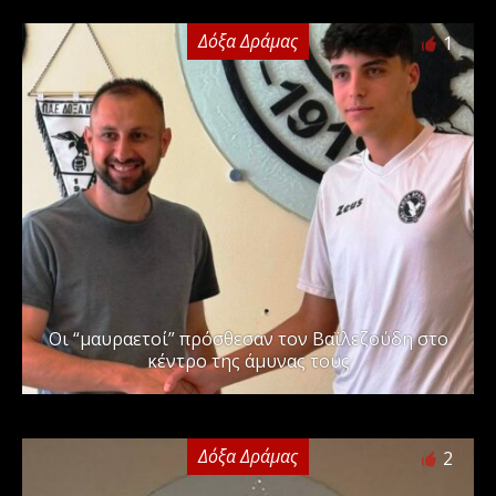
Δόξα Δράμας
1
Οι “μαυραετοί” πρόσθεσαν τον Βαϊλεζούδη στο
κέντρο της άμυνας τους
Δόξα Δράμας
2