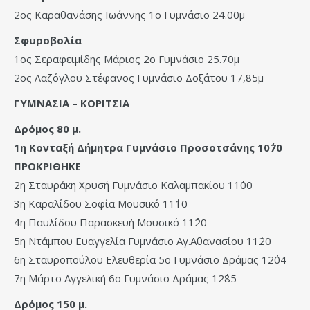
2ος Καραθανάσης Ιωάννης 1ο Γυμνάσιο 24.00μ
Σφυροβολία
1ος Σεραφειμίδης Μάριος 2ο Γυμνάσιο 25.70μ
2ος Λαζόγλου Στέφανος Γυμνάσιο Δοξάτου 17,85μ
ΓΥΜΝΑΣΙΑ – ΚΟΡΙΤΣΙΑ
Δρόμος 80 μ.
1η Κονταξή Δήμητρα Γυμνάσιο Προσοτσάνης 10΄΄70
ΠΡΟΚΡΙΘΗΚΕ
2η Σταυράκη Χρυσή Γυμνάσιο Καλαμπακίου 11΄΄00
3η Καραλίδου Σοφία Μουσικό 11΄΄10
4η Παυλίδου Παρασκευή Μουσικό 11΄΄20
5η Ντάμπου Ευαγγελία Γυμνάσιο Αγ.Αθανασίου 11΄΄20
6η Σταυροπούλου Ελευθερία 5ο Γυμνάσιο Δράμας 12΄΄04
7η Μάρτο Αγγελική 6ο Γυμνάσιο Δράμας 12΄΄85
Δρόμος 150 μ.