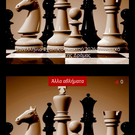
Πανελλήνιo Σχολικ;o Σκακιού 2026: Δυναμικό
“παρών” της Δράμας
Άλλα αθλήματα
0