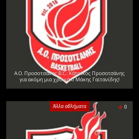
Α.Ο. Προσοτσάνης B.C.: Κάτοικος Προσοτσάνης
για ακόμη μια χρονιά ο Μάκης Γαϊτανίδης!
Άλλα αθλήματα
0