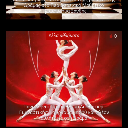
Δράμας στο Περιφερειακό Μαθητικό
Πρωτάθλημα Ξάνθης
Άλλα αθλήματα
0
Πανελλήνιο Πρωτάθλημα Αισθητικής
Γυμναστικής: Τουρνουά με 800 και πλέον
αθλήτριες στη Δράμα