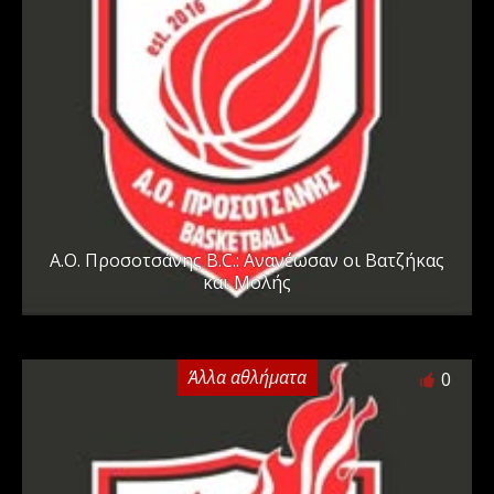
A.O. Προσοτσάνης B.C.: Ανανέωσαν οι Βατζήκας
και Μολής
Άλλα αθλήματα
0