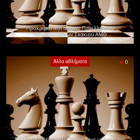
Προκριματικοί αγώνες Πανελληνίων
πρωταθλημάτων Σκακιού ΑΜΘ
Άλλα αθλήματα
0
ΣΚΑΚΙ: Μεγάλες επιτυχίες για τους μαθητές της