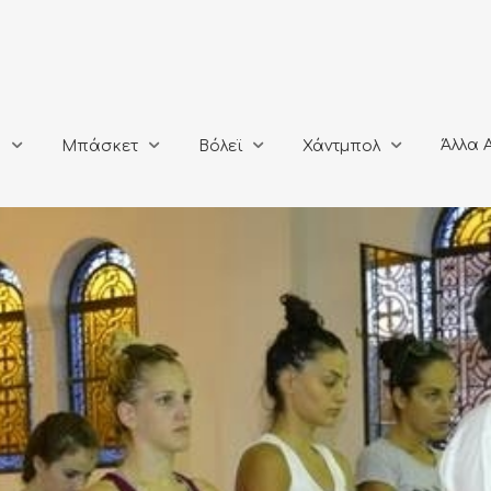
Άλλα Αθλή
Μπάσκετ
Βόλεϊ
Χάντμπολ
Άλλα 
ο
Μπάσκετ
Βόλεϊ
Χάντμπολ