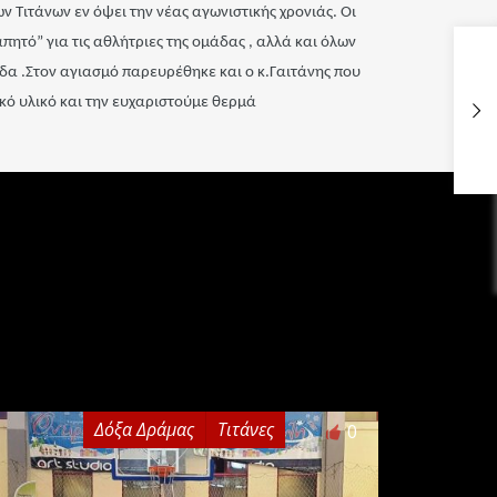
 Τιτάνων εν όψει την νέας αγωνιστικής χρονιάς. Οι
ητό” για τις αθλήτριες της ομάδας , αλλά και όλων
δα .Στον αγιασμό παρευρέθηκε και ο κ.Γαιτάνης που
ό υλικό και την ευχαριστούμε θερμά
Δόξα Δράμας
Τιτάνες
0