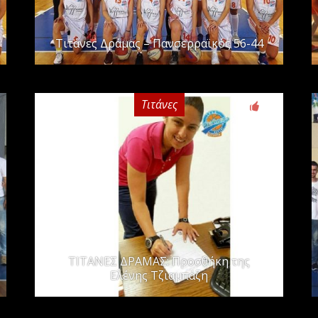
Τιτάνες Δράμας – Πανσερραϊκός 56-44
Τιτάνες
0
ΤΙΤΑΝΕΣ ΔΡΑΜΑΣ: Προσθήκη της
Ελένης Τζιαμπάζη