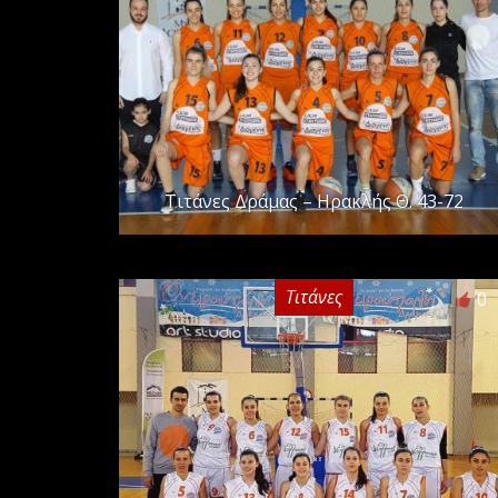
Τιτάνες Δράμας – Ηρακλής Θ. 43-72
Τιτάνες
0