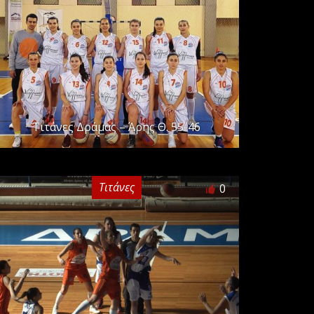
Τιτάνες Δράμας – Άρης Θ. 55-46
Τιτάνες
0