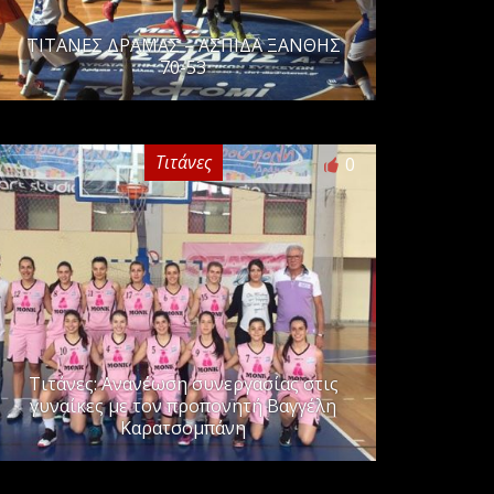
ΤΙΤΑΝΕΣ ΔΡΑΜΑΣ – ΑΣΠΙΔΑ ΞΑΝΘΗΣ
70-53
Τιτάνες
0
Τιτάνες: Ανανέωση συνεργασίας στις
γυναίκες με τον προπονητή Βαγγέλη
Καρατσομπάνη