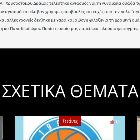
ΑΓ.Χρυσοστόμου Δράμας τελέστηκε αγιασμός για τη γυναικεία ομάδα των
 αγιασμό και έλαβαν χρήσιμες συμβουλές και ευχές από τον πολύ “αγαπ
αι άλλες χρονιές δέχθηκε με χαρά και άψογη φιλοξενία τη Δραμινή ομά
αι η κα Παπαθεοδώρου Ποπία η οποία μας παρέδωσε πλούσιο φωτογραφικ
ΣΧΕΤΙΚΆ ΘΈΜΑΤΑ
Τιτάνες
0