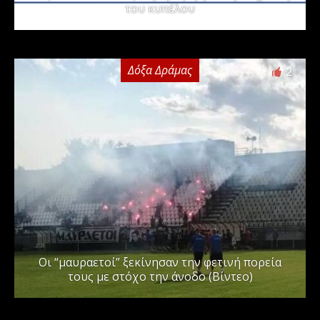
του κυπέλου
Δόξα Δράμας
2
Οι “μαυραετοί” ξεκίνησαν την φετινή πορεία
τους με στόχο την άνοδο (Βίντεο)