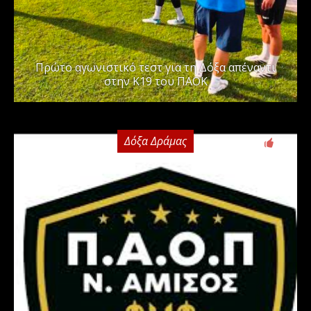
Πρώτο αγωνιστικό τεστ για τη Δόξα απέναντι
στην Κ19 του ΠΑΟΚ
Δόξα Δράμας
0