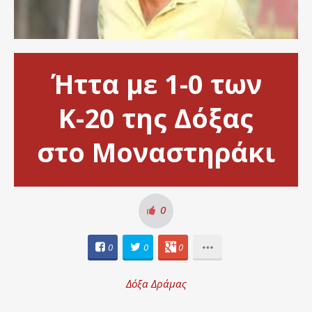
Ήττα με 1-0 των
Κ-20 της Δόξας
στο Μοναστηράκι
0
0
0
0
Δόξα Δράμας