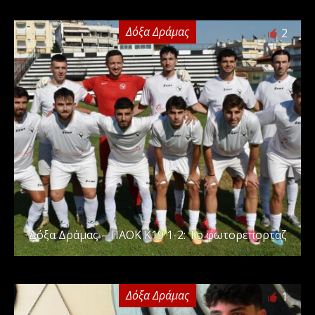
Δόξα Δράμας
2
Δόξα Δράμας – ΠΑΟΚ Κ19 1-2: Το φωτορεπορτάζ
Δόξα Δράμας
1