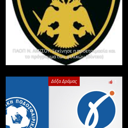
ΠΑΟΠ Ν. ΑΜΙΣΟΥ: Ξεκίνησε η προετοιμασία και
το πρόγραμμα των φιλικών (Βίντεο)
Δόξα Δράμας
1