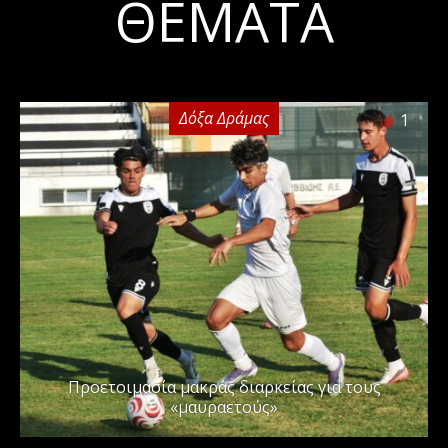
ΘΈΜΑΤΑ
Δόξα Δράμας
1
Προετοιμασία μακράς διαρκείας για τους
«μαυραετούς»