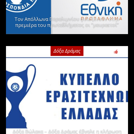
Τον Απόλλωνα Παραλιμνίου φιλοξενούν στην
πρεμιέρα του πρωταθλήματος οι “μαυραετοί”
Δόξα Δράμας
2
Δόξα Βώλακα – Δόξα Δράμας έβγαλε η κλήρωση