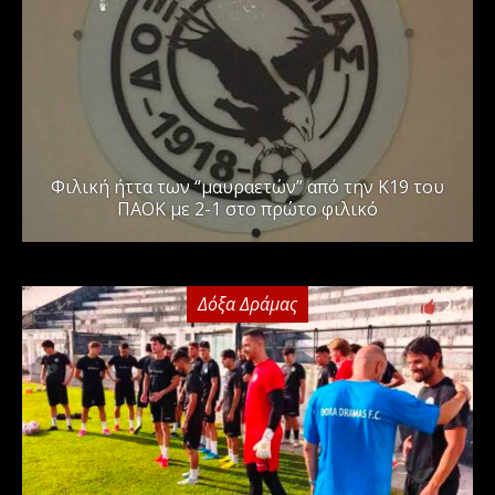
Φιλική ήττα των “μαυραετών” από την Κ19 του
ΠΑΟΚ με 2-1 στο πρώτο φιλικό
Δόξα Δράμας
2