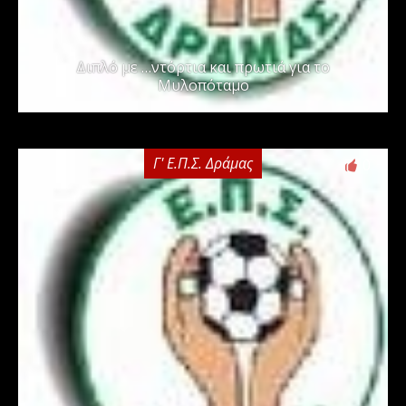
Διπλό με …ντόρτια και πρωτιά για το
Μυλοπόταμο
Γ' Ε.Π.Σ. Δράμας
0