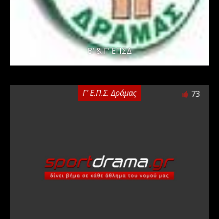
Β’ & Γ’ ΕΠΣΔ
Γ' Ε.Π.Σ. Δράμας
73