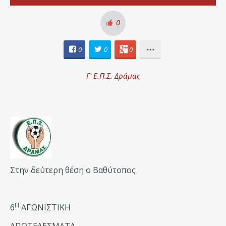
0
0
0
0
Γ' Ε.Π.Σ. Δράμας
Στην δεύτερη θέση ο Βαθύτοπος
Η
6
ΑΓΩΝΙΣΤΙΚΗ