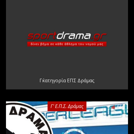
Γ΄κατηγορία ΕΠΣ Δράμας
Γ' Ε.Π.Σ. Δράμας
65