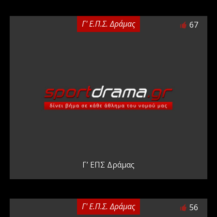
Γ' Ε.Π.Σ. Δράμας
67
Γ’ ΕΠΣ Δράμας
Γ' Ε.Π.Σ. Δράμας
56