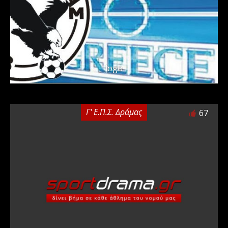
logo
Γ' Ε.Π.Σ. Δράμας
67