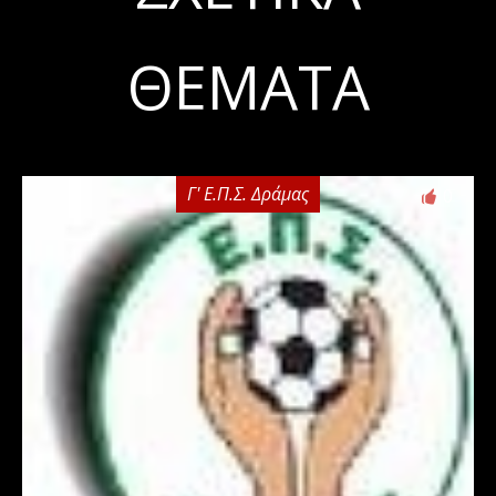
ΘΈΜΑΤΑ
Γ' Ε.Π.Σ. Δράμας
0