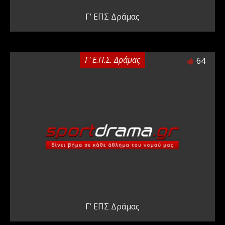
Γ’ ΕΠΣ Δράμας
Γ' Ε.Π.Σ. Δράμας
64
Γ’ ΕΠΣ Δράμας