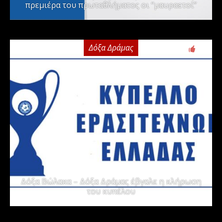
πρεμιέρα του πρωταθλήματος οι “μαυραετοί”
Δόξα Δράμας
2
Δόξα Βώλακα – Δόξα Δράμας έβγαλε η κλήρωση
του κυπέλου