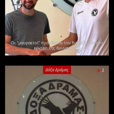
Οι “μαυραετοί” πρόσθεσαν τον Βαϊλεζούδη στο
κέντρο της άμυνας τους
Δόξα Δράμας
2