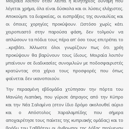
Μοιραία λοιπόν όταν λείπει η κινητήριος δύναμη που
λέγεται χρήμα, όλα είναι δύσκολα και οι λύσεις ελάχιστες.
Αποκούμπι τα διαρκείας, οι εισπράξεις της συναυλίας και
οι όποιες χορηγίες προκύψουν. Ωστόσο χωρίς κάτι
χειροπιαστό στην παρούσα φάση, δεν τολμούν να
απλώσουν τα πόδια τους πέρα απ’ όσο τους επιτρέπει το
…κρεβάτι. Άλλωστε όλοι γνωρίζουν πως ότι χρέη
προκύψουν θα βαρύνουν τους ίδιους. Μοιραία λοιπόν
μπαίνουν σε διαδικασίες συνομιλιών με ποδοσφαιριστές
κρατώντας στα χέρια τους προσφορές που όπως
φαίνεται δεν ικανοποιούν.
Την περασμένη εβδομάδα χτύπησαν την πόρτα του
Μανώλη Λιαπάκη, που γύρισε άπραγος από την Κύπρο
και την Νέα Σαλαμίνα (στον ίδιο δρόμο ακολουθεί αύριο
και ο Απόστολος Χαραλαμπίδης που σήμερα
αποχαιρέτησε τους παίκτες της κυπριακής ομάδας) και το
βράδυ του Σαββάτου οι άνθρωποι της Δόξας περίμεναν