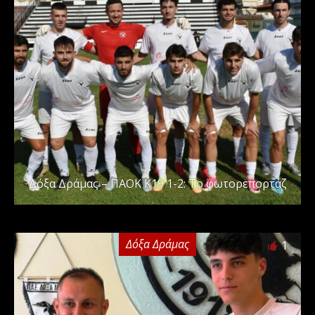
Δόξα Δράμας – ΠΑΟΚ Κ19 1-2: Το φωτορεπορτάζ
Δόξα Δράμας
1