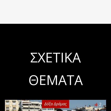
ΣΧΕΤΙΚΆ
ΘΈΜΑΤΑ
Δόξα Δράμας
2