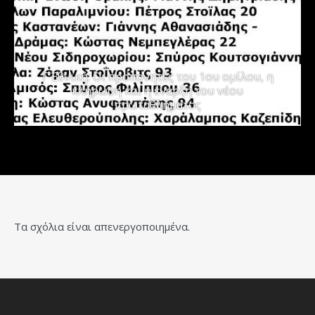
Γ΄ Εθνική: Οι προπονητές του 1ου ομίλου, η
κλήρωση και η έναρξη του νέου
πρωταθλήματος
Τα σχόλια είναι απενεργοποιημένα.