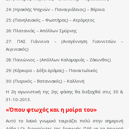
24: (Ηρακλής Ψαχνών – Παναιγιάλειος) – Βέροια
25: (Πανηλειακός – Φωστήρας) – Ατρόμητος
26: Πλατανιάς – Απόλλων Σμύρνης
27: ΠΑΣ Γιάννινα – (Αναγέννηση Γιαννιτσών –
Αιγινιακός)
28: Πανιώνιος – (Απόλλων Καλαμαριάς – Ζάκυνθος)
29: (Κέρκυρα – Δόξα Δράμας) – Παναιτωλικός
30: (Πιερικός – Βατανιακός) – Καλλονή
Η 2η αγωνιστική της 2ης φάσης θα διεξαχθεί στις 30 &
31-10-2013.
«Όπου φτωχός και η μοίρα του»
Αυτό το λαϊκό γνωμικό ταιριάζει πολύ στην σημερινή
Δόξα ! Οι διοικούντες της δραμινής ΠΑΕ με τα πενιχρά