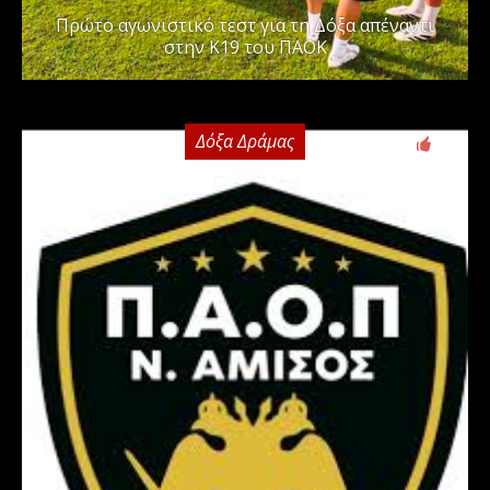
Πρώτο αγωνιστικό τεστ για τη Δόξα απέναντι
στην Κ19 του ΠΑΟΚ
Δόξα Δράμας
0