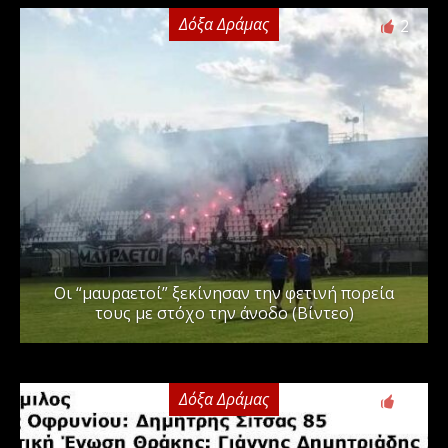
Δόξα Δράμας
2
Οι “μαυραετοί” ξεκίνησαν την φετινή πορεία
τους με στόχο την άνοδο (Βίντεο)
Δόξα Δράμας
3