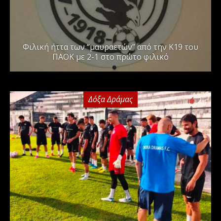
Φιλική ήττα των “μαυραετών” από την Κ19 του
ΠΑΟΚ με 2-1 στο πρώτο φιλικό
Δόξα Δράμας
2