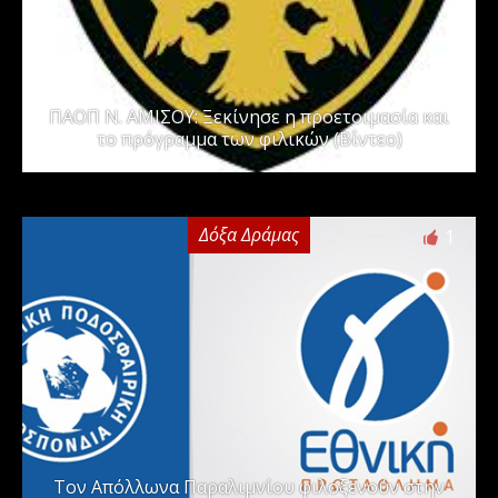
ΠΑΟΠ Ν. ΑΜΙΣΟΥ: Ξεκίνησε η προετοιμασία και
το πρόγραμμα των φιλικών (Βίντεο)
Δόξα Δράμας
1
Τον Απόλλωνα Παραλιμνίου φιλοξενούν στην